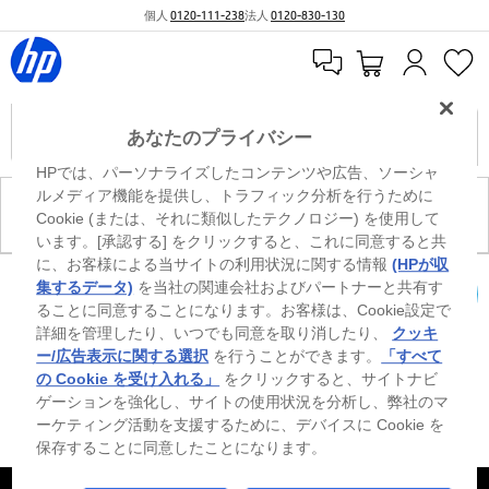
個人
0120-111-238
法人
0120-830-130
あなたのプライバシー
HPでは、パーソナライズしたコンテンツや広告、ソーシャ
ルメディア機能を提供し、トラフィック分析を行うために
現在、このカテゴリには商品がありません。
Cookie (または、それに類似したテクノロジー) を使用して
います。[承認する] をクリックすると、これに同意すると共
に、お客様による当サイトの利用状況に関する情報
(HPが収
※ Windowsのすべてのエディションまたはバージョンで、すべての機能を使用でき
集するデータ)
を当社の関連会社およびパートナーと共有す
るわけではありません。Windowsの機能を最大限に活用するには、システムのハ
ることに同意することになります。お客様は、Cookie設定で
カートを確認
ードウェア、ドライバー、ソフトウェアのアップグレードおよび/または別途購
詳細を管理したり、いつでも同意を取り消したり、
クッキ
入、あるいはBIOSのアップデートが必要になる場合があります。Windowsは自動
的にアップデートされ、有効になります。高速インターネットとMicrosoftアカウ
ー/広告表示に関する選択
を行うことができます。
「すべて
ントが必要になります。ISPの料金が適用され、今後アップデートの際に要件が追
の Cookie を受け入れる」
をクリックすると、サイトナビ
加される場合があります。http://www.windows.com 外部リンクアイコンをご覧く
ゲーションを強化し、サイトの使用状況を分析し、弊社のマ
ださい。
ーケティング活動を支援するために、デバイスに Cookie を
保存することに同意したことになります。