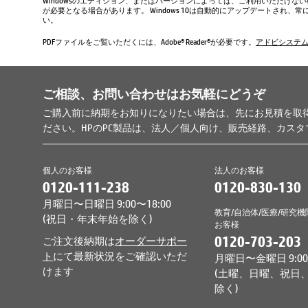
Windowsのエディション、またはバージョンによっては、ご利用いただけな
が必要となる場合があります。 Windows 10は自動的にアップデートされ
い。
PDFファイルをご覧いただくには、Adobe® Reader®が必要です。
アドビシステ
ご相談、お問い合わせはお気軽にどうぞ
ご購入前に納期をお知りになりたい場合は、先にお見積を取
ださい。HPのPC製品は、法人／個人向け、販売経路、カス
個人のお客様
法人のお客様
0120-111-238
0120-830-130
月曜日〜日曜日 9:00〜18:00
教育/自治体/医療/研究機
(祝日・年末年始を除く)
お客様
0120-703-203
ご注文後納期は
オーダーサポー
ト
にて最新状況をご確認いただ
月曜日〜金曜日 9:00〜
けます
(土曜、日曜、祝日
除く)