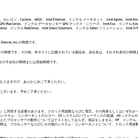
leron、セレロン、Cyclone、eASIC、Intel Ethernet、インテル イーサネット、Intel Agilex、Intel 
GPU Max Series、インテル データセンター GPU マックス・シリーズ、Intel Evo、インテル Evo、
se、インテル RealSense、Intel Select Solutions、インテル Select ソリューション、Intel Si Pho
evices, Inc.の商標です。
は、Google LLC の商標です。その他、本サイトに記載されている製品名、会社名は、それぞれ各社の
. および／またはその子会社の商標または登録商標です。
なりますので、あらかじめご了承ください。
ございます。予めご了承ください。
A）に同意する必要があります。クロック周波数ならびに電圧、その両者もしくはいずれか一
システム・コンポーネントのエラー、(3) システムのパフォーマンスの低減、(4) システム
超えたプロセッサーの動作についてはテストをしておらず、保証をしません。HP、インテル
AMDは、プロセッサーならびにその他のシステム・コンポーネントについて、クロック周波