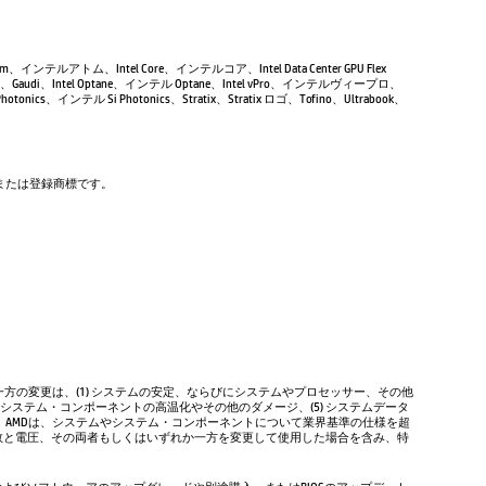
Atom、インテルアトム、Intel Core、インテルコア、Intel Data Center GPU Flex
Gaudi、Intel Optane、インテル Optane、Intel vPro、インテルヴィープロ、
tonics、インテル Si Photonics、Stratix、Stratix ロゴ、Tofino、Ultrabook、
商標または登録商標です。
方の変更は、(1) システムの安定、ならびにシステムやプロセッサー、その他
やシステム・コンポーネントの高温化やその他のダメージ、(5) システムデータ
、AMDは、システムやシステム・コンポーネントについて業界基準の仕様を超
数と電圧、その両者もしくはいずれか一方を変更して使用した場合を含み、特