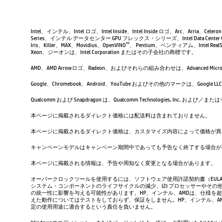
Intel、インテル、Intel ロゴ、Intel Inside、Intel Inside ロゴ、Arc、Arria、Ce
Series、インテル データセンター GPU フレックス・シリーズ、Intel Data Center 
Iris、Killer、MAX、Movidius、OpenVINO
、 Pentium、ペンティアム、Intel RealSen
TM
Xeon、ジーオンは、Intel Corporation またはその子会社の商標です。
AMD、AMD Arrowロゴ、Radeon、およびそれらの組み合わせは、Advanced Micro D
Google、Chromebook、Android、YouTube およびその他のマーク
Qualcomm および Snapdragon は、Qualcomm Technologies, Inc
本ページに掲載されるダイレクト価格には配送料は含まれておりません。
本ページに掲載されるダイレクト価格は、カスタマイズ内容によって価格が異
キャンペーンモデルはキャンペーン期間中であっても予告なく終了する場合が
本ページに掲載される情報は、予告や周知なく変更となる場合があります。
オーバークロックツールを使用するには、ソフトウェア使用許諾契約書（EUL
システム・コンポーネントのライフサイクルの減少、(2) プロセッサーやその他
の統一性に影響を与える可能性があります。HP、インテル、AMDは、仕様を
えた動作についてはテストをしておらず、保証をしません。HP、インテル、
定の使用用途に適合するという責任を負いません。