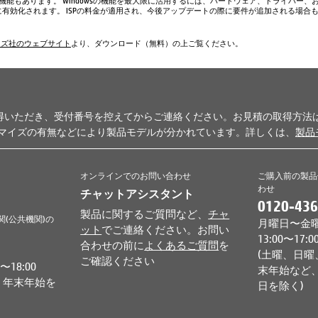
い機能もあります。 Windowsの機能を最大限に活用するには、ハードウェア、ドライバー、
、常に有効化されます。 ISPの料金が適用され、今後アップデートの際に要件が追加される場合
ムズ社のウェブサイト
より、ダウンロード（無料）の上ご覧ください。
得いただき、受付番号を控えてからご連絡ください。お見積の取得方法
タマイズの有無などにより製品モデルが分かれています。詳しくは、
製品
オンラインでのお問い合わせ
ご購入前の製品
わせ
チャットアシスタント
0120-436
製品に関するご質問など、
チャ
関(公共機関)の
月曜日〜金曜日 
ット
でご連絡ください。お問い
13:00〜17:0
合わせの前に
よくあるご質問
を
(土曜、日曜
ご確認ください
18:00
末年始など、
、年末年始を
日を除く)