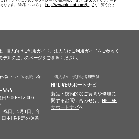
およびソフトウェアのアップグレードや別途購入、またはBIOSのアップデート
もあります。 詳細については、
http://www.microsoft.com/ja-jp/
をご覧くださ
は、
個人向けご利用ガイド
、
法人向けご利用ガイド
をご参照く
モデルの違い
のページをご参照ください。
仕様についてのお問い合
ご購入後のご質問と修理受付
HP LIVEサポートナビ
-555
製品・技術的なご質問や修理に
9:00〜12:00 /
関するお問い合わせは、
HP LIVE
0
サポートナビ
へ
、祝日、5月1日、年
日本HP指定の休業