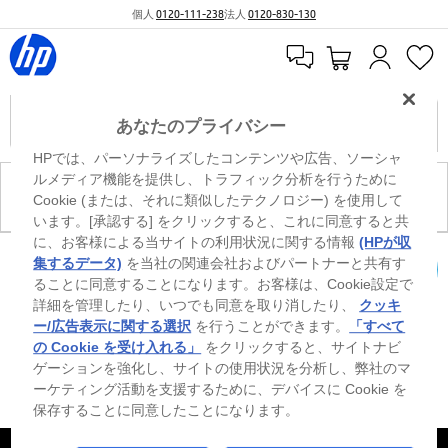
個人
0120-111-238
法人
0120-830-130
あなたのプライバシー
HPでは、パーソナライズしたコンテンツや広告、ソーシャ
ルメディア機能を提供し、トラフィック分析を行うために
現在、このカテゴリには商品がありません。
Cookie (または、それに類似したテクノロジー) を使用して
います。[承認する] をクリックすると、これに同意すると共
に、お客様による当サイトの利用状況に関する情報
(HPが収
※ Windowsのすべてのエディションまたはバージョンで、すべての機能を使用でき
集するデータ)
を当社の関連会社およびパートナーと共有す
るわけではありません。Windowsの機能を最大限に活用するには、システムのハ
ることに同意することになります。お客様は、Cookie設定で
カートを確認
ードウェア、ドライバー、ソフトウェアのアップグレードおよび/または別途購
詳細を管理したり、いつでも同意を取り消したり、
クッキ
入、あるいはBIOSのアップデートが必要になる場合があります。Windowsは自動
的にアップデートされ、有効になります。高速インターネットとMicrosoftアカウ
ー/広告表示に関する選択
を行うことができます。
「すべて
ントが必要になります。ISPの料金が適用され、今後アップデートの際に要件が追
の Cookie を受け入れる」
をクリックすると、サイトナビ
加される場合があります。http://www.windows.com 外部リンクアイコンをご覧く
ゲーションを強化し、サイトの使用状況を分析し、弊社のマ
ださい。
ーケティング活動を支援するために、デバイスに Cookie を
保存することに同意したことになります。