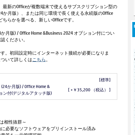
が付属し、最新のOfficeが複数端末で使えるサブスクリプション型の
rsonal（24か月版）、または同じ環境で長く使える永続版のOffice
2024のどちらかを選べる、新しいOfficeです。
al (24か月版) / Office Home &Business 2024 オプション付につい
確認ください。
です。初回設定時にインターネット接続が必要になりま
について詳しくは
こちら
。
[標準]
al (24か月版) / Office Home &
[ +￥35,200 （税込） ]
 オプション付(デジタルアタッチ版)
ターは相性抜群～
働に必要なソフトウェアをプリインストール済み