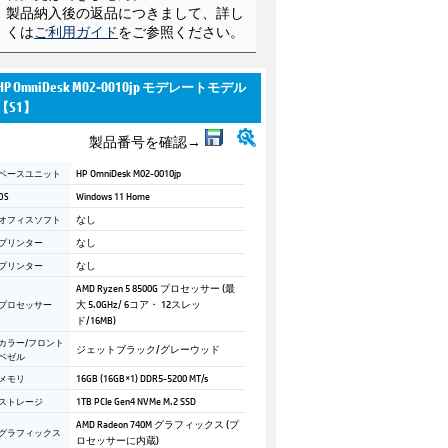
製品納入後の返品につきまして、詳し
くは
ご利用ガイド
をご参照ください。
HP OmniDesk M02-0010jp モデレートモデル
【S1】
製品番号を確認→
ベースユニット
HP OmniDesk M02-0010jp
OS
Windows 11 Home
オフィスソフト
なし
プリンター
なし
プリンター
なし
AMD Ryzen 5 8500G プロセッサー (最
プロセッサー
大 5.0GHz/ 6コア・ 12スレッ
ド/16MB)
カラー/フロント
ジェットブラック/グレーウッド
ベゼル
メモリ
16GB (16GB×1) DDR5-5200 MT/s
ストレージ
1TB PCIe Gen4 NVMe M.2 SSD
AMD Radeon 740M グラフィックス (プ
グラフィックス
ロセッサーに内蔵)