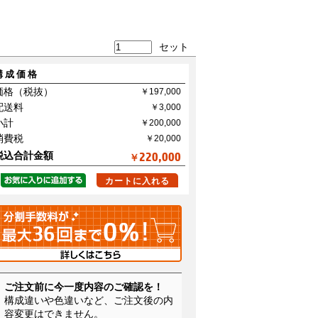
セット
構成価格
価格（税抜）
配送料
小計
消費税
税込合計金額
220,000
￥
カートに入れる
ご注文前に今一度内容のご確認を！
構成違いや色違いなど、ご注文後の内
容変更はできません。