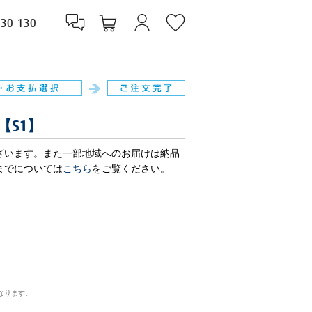
830-130
ル【S1】
ざいます。また一部地域へのお届けは納品
までについては
こちら
をご覧ください。
なります。