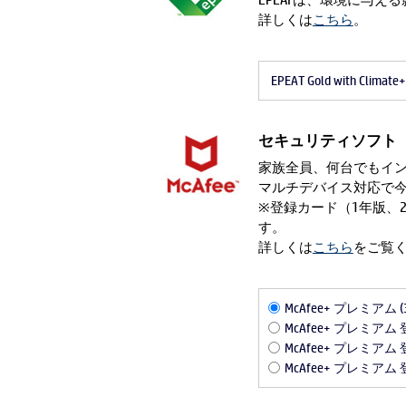
詳しくは
こちら
。
EPEAT Gold with Clim
セキュリティソフト
家族全員、何台でもイン
マルチデバイス対応で
※登録カード（1年版、
す。
詳しくは
こちら
をご覧
McAfee+ プレミアム 
McAfee+ プレミアム
McAfee+ プレミアム
McAfee+ プレミアム