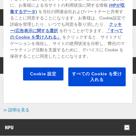
に、お客様による当サイトの利用状況に関する情報
(HPが収
集するデータ)
を当社の関連会社およびパートナーと共有す
ボディカラー
ることに同意することになります。お客様は、Cookie設定で
詳細を管理したり、いつでも同意を取り消したり、
クッキ
ー/広告表示に関する選択
を行うことができます。
「すべて
の Cookie を受け入れる」
をクリックすると、サイトナビ
ディープエスプレッソ
ゲーションを強化し、サイトの使用状況を分析し、弊社のマ
ーケティング活動を支援するために、デバイスに Cookie を
保存することに同意したことになります。
プロセッサー
Cookie 設定
すべての Cookie を受け
入れる
AMD Ryzen AI 5 435 プロセッサー[標準]
≫ 説明を見る
NPU