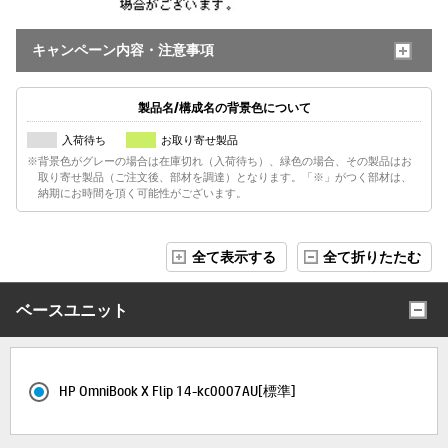
キャンペーン内容・注意事項
製品名/構成名の背景色について
入荷待ち
お取り寄せ製品
※背景色がグレーの場合は在庫切れ（入荷待ち）、緑色の場合、その製品はお
取り寄せ製品（ご注文後、部材を調達）となります。「※」がつく部材は、
納期にお時間を頂く可能性がございます。
全て表示する
全て折りたたむ
ベースユニット
HP OmniBook X Flip 14-kc0007AU[標準]