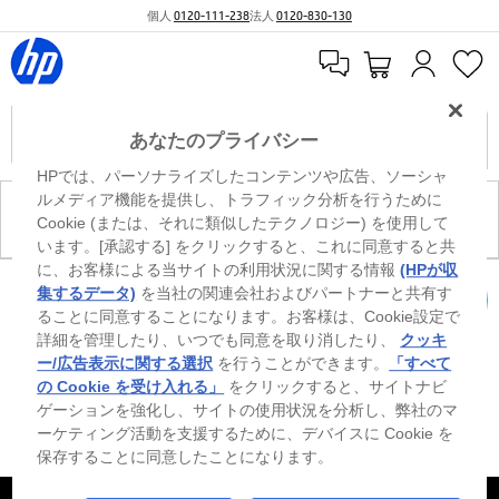
個人
0120-111-238
法人
0120-830-130
あなたのプライバシー
HPでは、パーソナライズしたコンテンツや広告、ソーシャ
ルメディア機能を提供し、トラフィック分析を行うために
現在、このカテゴリには商品がありません。
Cookie (または、それに類似したテクノロジー) を使用して
います。[承認する] をクリックすると、これに同意すると共
に、お客様による当サイトの利用状況に関する情報
(HPが収
0
※ Windowsのすべてのエディションまたはバージョンで、すべての機能を使用でき
集するデータ)
を当社の関連会社およびパートナーと共有す
るわけではありません。Windowsの機能を最大限に活用するには、システムのハ
ることに同意することになります。お客様は、Cookie設定で
カートを確認
ードウェア、ドライバー、ソフトウェアのアップグレードおよび/または別途購
詳細を管理したり、いつでも同意を取り消したり、
クッキ
入、あるいはBIOSのアップデートが必要になる場合があります。Windowsは自動
的にアップデートされ、有効になります。高速インターネットとMicrosoftアカウ
ー/広告表示に関する選択
を行うことができます。
「すべて
ントが必要になります。ISPの料金が適用され、今後アップデートの際に要件が追
の Cookie を受け入れる」
をクリックすると、サイトナビ
加される場合があります。http://www.windows.com 外部リンクアイコンをご覧く
ゲーションを強化し、サイトの使用状況を分析し、弊社のマ
ださい。
ーケティング活動を支援するために、デバイスに Cookie を
保存することに同意したことになります。