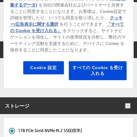
集するデータ)
を当社の関連会社およびパートナーと共有す
ることに同意することになります。お客様は、Cookie設定で
詳細を管理したり、いつでも同意を取り消したり、
クッキ
2ヒートパイプ 92mm 空冷クーラーRGB[標準]
ー/広告表示に関する選択
を行うことができます。
「すべて
の Cookie を受け入れる」
をクリックすると、サイトナビ
ゲーションを強化し、サイトの使用状況を分析し、弊社のマ
ーケティング活動を支援するために、デバイスに Cookie を
メモリ
保存することに同意したことになります。
Cookie 設定
すべての Cookie を受け
入れる
32GB (16GB×2) DDR5-5600MT/s (最大32GB)[標準]
ストレージ
1TB PCIe Gen4 NVMe M.2 SSD[標準]