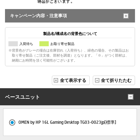
キャンペーン内容・注意事項
製品名/構成名の背景色について
入荷待ち
お取り寄せ製品
※背景色がグレーの場合は在庫切れ（入荷待ち）、緑色の場合、その製品はお
取り寄せ製品（ご注文後、部材を調達）となります。「※」がつく部材は、
納期にお時間を頂く可能性がございます。
全て表示する
全て折りたたむ
ベースユニット
OMEN by HP 16L Gaming Desktop TG03-0023jp[標準]