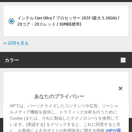
インテル Core Ultra 7 プロセッサー 265F (最大 5.30GHz /
20コア・20スレッド / 30MB)[標準]
≫ 説明を見る
カラー
パンダ (セラミックホワイト/ジェットブラック)・ガラス
サイドパネルあり[標準]
あなたのプライバシー
HPでは、パーソナライズしたコンテンツや広告、ソーシャ
≫ 説明を見る
ルメディア機能を提供し、トラフィック分析を行うために
Cookie (または、それに類似したテクノロジー) を使用して
います。[承認する] をクリックすると、これに同意すると共
冷却方式
に、お客様による当サイトの利用状況に関する情報
(HPが収