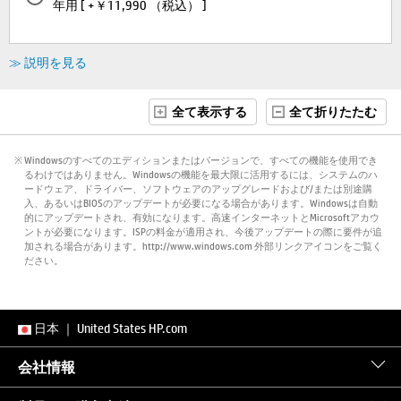
年用 [ +￥11,990 （税込） ]
≫ 説明を見る
全て表示する
全て折りたたむ
※ Windowsのすべてのエディションまたはバージョンで、すべての機能を使用でき
るわけではありません。Windowsの機能を最大限に活用するには、システムのハ
ードウェア、ドライバー、ソフトウェアのアップグレードおよび/または別途購
入、あるいはBIOSのアップデートが必要になる場合があります。Windowsは自動
的にアップデートされ、有効になります。高速インターネットとMicrosoftアカウ
ントが必要になります。ISPの料金が適用され、今後アップデートの際に要件が追
加される場合があります。http://www.windows.com 外部リンクアイコンをご覧く
ださい。
日本
｜
United States HP.com
会社情報