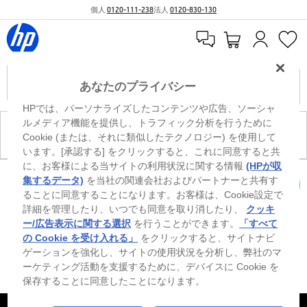
個人
0120-111-238
法人
0120-830-130
あなたのプライバシー
HPでは、パーソナライズしたコンテンツや広告、ソーシャ
ルメディア機能を提供し、トラフィック分析を行うために
現在、このカテゴリには商品がありません。
Cookie (または、それに類似したテクノロジー) を使用して
います。[承認する] をクリックすると、これに同意すると共
に、お客様による当サイトの利用状況に関する情報
(HPが収
0
※ Windowsのすべてのエディションまたはバージョンで、すべての機能を使用でき
集するデータ)
を当社の関連会社およびパートナーと共有す
るわけではありません。Windowsの機能を最大限に活用するには、システムのハ
ることに同意することになります。お客様は、Cookie設定で
カートを確認
ードウェア、ドライバー、ソフトウェアのアップグレードおよび/または別途購
詳細を管理したり、いつでも同意を取り消したり、
クッキ
入、あるいはBIOSのアップデートが必要になる場合があります。Windowsは自動
的にアップデートされ、有効になります。高速インターネットとMicrosoftアカウ
ー/広告表示に関する選択
を行うことができます。
「すべて
ントが必要になります。ISPの料金が適用され、今後アップデートの際に要件が追
の Cookie を受け入れる」
をクリックすると、サイトナビ
加される場合があります。http://www.windows.com 外部リンクアイコンをご覧く
ゲーションを強化し、サイトの使用状況を分析し、弊社のマ
ださい。
ーケティング活動を支援するために、デバイスに Cookie を
保存することに同意したことになります。