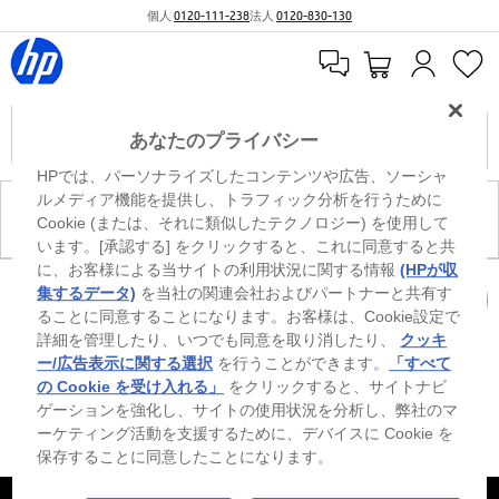
個人
0120-111-238
法人
0120-830-130
あなたのプライバシー
HPでは、パーソナライズしたコンテンツや広告、ソーシャ
ルメディア機能を提供し、トラフィック分析を行うために
現在、このカテゴリには商品がありません。
Cookie (または、それに類似したテクノロジー) を使用して
います。[承認する] をクリックすると、これに同意すると共
に、お客様による当サイトの利用状況に関する情報
(HPが収
0
※ Windowsのすべてのエディションまたはバージョンで、すべての機能を使用でき
集するデータ)
を当社の関連会社およびパートナーと共有す
るわけではありません。Windowsの機能を最大限に活用するには、システムのハ
ることに同意することになります。お客様は、Cookie設定で
カートを確認
ードウェア、ドライバー、ソフトウェアのアップグレードおよび/または別途購
詳細を管理したり、いつでも同意を取り消したり、
クッキ
入、あるいはBIOSのアップデートが必要になる場合があります。Windowsは自動
的にアップデートされ、有効になります。高速インターネットとMicrosoftアカウ
ー/広告表示に関する選択
を行うことができます。
「すべて
ントが必要になります。ISPの料金が適用され、今後アップデートの際に要件が追
の Cookie を受け入れる」
をクリックすると、サイトナビ
加される場合があります。http://www.windows.com 外部リンクアイコンをご覧く
ゲーションを強化し、サイトの使用状況を分析し、弊社のマ
ださい。
ーケティング活動を支援するために、デバイスに Cookie を
保存することに同意したことになります。