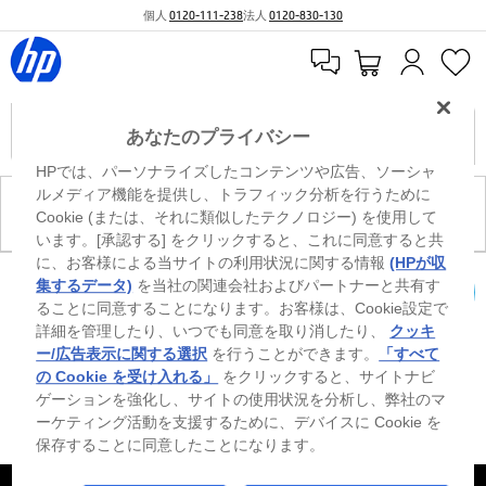
個人
0120-111-238
法人
0120-830-130
あなたのプライバシー
HPでは、パーソナライズしたコンテンツや広告、ソーシャ
ルメディア機能を提供し、トラフィック分析を行うために
現在、このカテゴリには商品がありません。
Cookie (または、それに類似したテクノロジー) を使用して
います。[承認する] をクリックすると、これに同意すると共
に、お客様による当サイトの利用状況に関する情報
(HPが収
0
※ Windowsのすべてのエディションまたはバージョンで、すべての機能を使用でき
集するデータ)
を当社の関連会社およびパートナーと共有す
るわけではありません。Windowsの機能を最大限に活用するには、システムのハ
ることに同意することになります。お客様は、Cookie設定で
カートを確認
ードウェア、ドライバー、ソフトウェアのアップグレードおよび/または別途購
詳細を管理したり、いつでも同意を取り消したり、
クッキ
入、あるいはBIOSのアップデートが必要になる場合があります。Windowsは自動
的にアップデートされ、有効になります。高速インターネットとMicrosoftアカウ
ー/広告表示に関する選択
を行うことができます。
「すべて
ントが必要になります。ISPの料金が適用され、今後アップデートの際に要件が追
の Cookie を受け入れる」
をクリックすると、サイトナビ
加される場合があります。http://www.windows.com 外部リンクアイコンをご覧く
ゲーションを強化し、サイトの使用状況を分析し、弊社のマ
ださい。
ーケティング活動を支援するために、デバイスに Cookie を
保存することに同意したことになります。