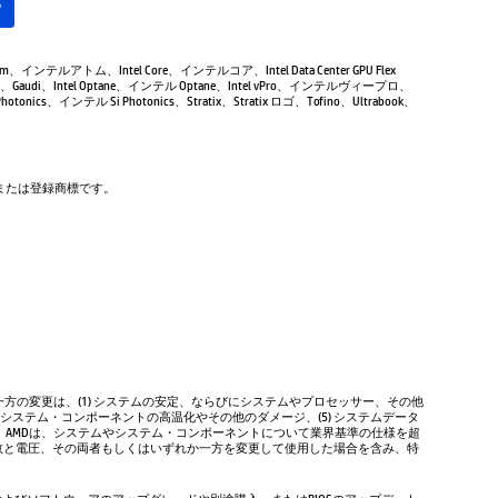
る
Atom、インテルアトム、Intel Core、インテルコア、Intel Data Center GPU Flex
Gaudi、Intel Optane、インテル Optane、Intel vPro、インテルヴィープロ、
tonics、インテル Si Photonics、Stratix、Stratix ロゴ、Tofino、Ultrabook、
商標または登録商標です。
方の変更は、(1) システムの安定、ならびにシステムやプロセッサー、その他
やシステム・コンポーネントの高温化やその他のダメージ、(5) システムデータ
、AMDは、システムやシステム・コンポーネントについて業界基準の仕様を超
数と電圧、その両者もしくはいずれか一方を変更して使用した場合を含み、特