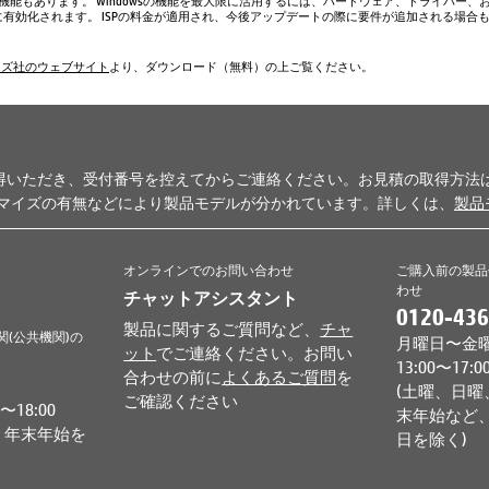
い機能もあります。 Windowsの機能を最大限に活用するには、ハードウェア、ドライバー、
、常に有効化されます。 ISPの料金が適用され、今後アップデートの際に要件が追加される場合
ムズ社のウェブサイト
より、ダウンロード（無料）の上ご覧ください。
得いただき、受付番号を控えてからご連絡ください。お見積の取得方法
タマイズの有無などにより製品モデルが分かれています。詳しくは、
製品
オンラインでのお問い合わせ
ご購入前の製品
わせ
チャットアシスタント
0120-436
製品に関するご質問など、
チャ
関(公共機関)の
月曜日〜金曜日 
ット
でご連絡ください。お問い
13:00〜17:0
合わせの前に
よくあるご質問
を
(土曜、日曜
ご確認ください
18:00
末年始など、
、年末年始を
日を除く)