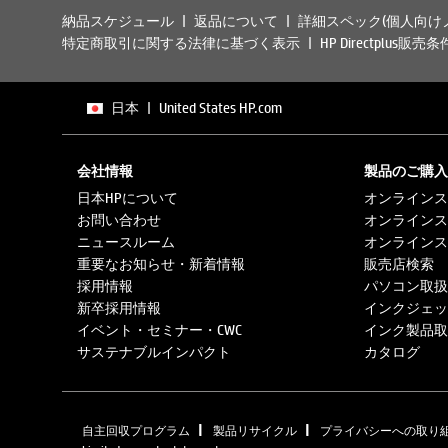
納品スケジュール
返品について
詳細スペック(個人向け
特定商取引に関する法律に基づく表示
HP Directplus販売条
日本
|
United States HP.com
会社情報
製品のご購入
日本HPについて
オンラインス
お問い合わせ
オンラインス
ニュースルーム
オンラインス
重要なお知らせ・新着情報
販売店検索
採用情報
パソコン取扱
新卒採用情報
インクジェッ
イベント・セミナー・CWC
インク製品取
サステナブルインパクト
カタログ
|
|
自主回収プログラム
製品リサイクル
プライバシーへの取り