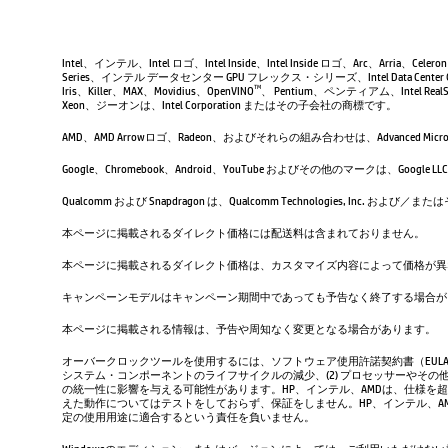
Intel、インテル、Intel ロゴ、Intel Inside、Intel Inside ロゴ、Arc、Arria、Ce
Series、インテル データセンター GPU フレックス・シリーズ、Intel Data Center 
Iris、Killer、MAX、Movidius、OpenVINO
、 Pentium、ペンティアム、Intel RealSen
TM
Xeon、ジーオンは、Intel Corporation またはその子会社の商標です。
AMD、AMD Arrowロゴ、Radeon、およびそれらの組み合わせは、Advanced Micro D
Google、Chromebook、Android、YouTube およびその他のマーク
Qualcomm および Snapdragon は、Qualcomm Technologies, Inc
本ページに掲載されるダイレクト価格には配送料は含まれておりません。
本ページに掲載されるダイレクト価格は、カスタマイズ内容によって価格が異
キャンペーンモデルはキャンペーン期間中であっても予告なく終了する場合が
本ページに掲載される情報は、予告や周知なく変更となる場合があります。
オーバークロックツールを使用するには、ソフトウェア使用許諾契約書（EUL
システム・コンポーネントのライフサイクルの減少、(2) プロセッサーやその他
の統一性に影響を与える可能性があります。HP、インテル、AMDは、仕様を
えた動作についてはテストをしておらず、保証をしません。HP、インテル、
定の使用用途に適合するという責任を負いません。