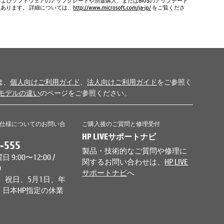
およびソフトウェアのアップグレードや別途購入、またはBIOSのアップデート
もあります。 詳細については、
http://www.microsoft.com/ja-jp/
をご覧くださ
は、
個人向けご利用ガイド
、
法人向けご利用ガイド
をご参照く
モデルの違い
のページをご参照ください。
仕様についてのお問い合
ご購入後のご質問と修理受付
HP LIVEサポートナビ
-555
製品・技術的なご質問や修理に
9:00〜12:00 /
関するお問い合わせは、
HP LIVE
0
サポートナビ
へ
、祝日、5月1日、年
日本HP指定の休業