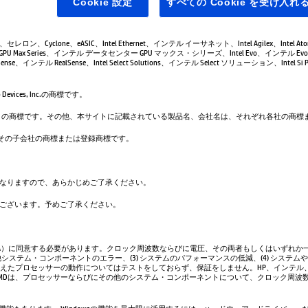
Cookie 設定
すべての Cookie を受け入れ
leron、セレロン、Cyclone、eASIC、Intel Ethernet、インテル イーサネット、Intel Agilex、Intel 
GPU Max Series、インテル データセンター GPU マックス・シリーズ、Intel Evo、インテル Evo、
se、インテル RealSense、Intel Select Solutions、インテル Select ソリューション、Intel Si Pho
evices, Inc.の商標です。
は、Google LLC の商標です。その他、本サイトに記載されている製品名、会社名は、それぞれ各社の
. および／またはその子会社の商標または登録商標です。
なりますので、あらかじめご了承ください。
ございます。予めご了承ください。
A）に同意する必要があります。クロック周波数ならびに電圧、その両者もしくはいずれか一
システム・コンポーネントのエラー、(3) システムのパフォーマンスの低減、(4) システム
超えたプロセッサーの動作についてはテストをしておらず、保証をしません。HP、インテル
AMDは、プロセッサーならびにその他のシステム・コンポーネントについて、クロック周波