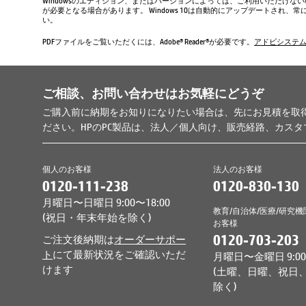
Windowsのエディション、またはバージョンによっては、ご利用いただけな
が必要となる場合があります。 Windows 10は自動的にアップデートされ
い。
PDFファイルをご覧いただくには、Adobe® Reader®が必要です。
アドビシステ
ご相談、お問い合わせはお気軽にどうぞ
ご購入前に納期をお知りになりたい場合は、先にお見積を取
ださい。HPのPC製品は、法人／個人向け、販売経路、カス
個人のお客様
法人のお客様
0120-111-238
0120-830-130
月曜日〜日曜日 9:00〜18:00
教育/自治体/医療/研究機
(祝日・年末年始を除く)
お客様
0120-703-203
ご注文後納期は
オーダーサポー
ト
にて最新状況をご確認いただ
月曜日〜金曜日 9:00〜
けます
(土曜、日曜、祝日
除く)