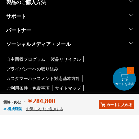
製品のご購入方法
サポート
パートナー
ソーシャルメディア・メール
自主回収プログラム
製品リサイクル
プライバシーへの取り組み
0
カスタマーハラスメント対応基本方針
カートを確認
ご利用条件・免責事項
サイトマップ
クッキー/広告表示に関する選択
Limited warranty statement
￥284,800
価格
：
（税込）
カートに入れる
© Copyright 2026 HP Development Company, L.P.
≫ 構成確認
お気に入りに追加する