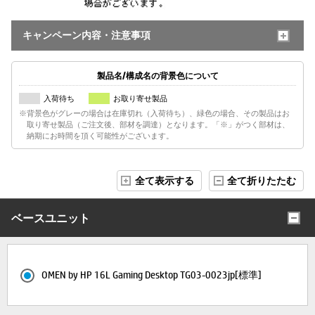
キャンペーン内容・注意事項
製品名/構成名の背景色について
入荷待ち
お取り寄せ製品
※背景色がグレーの場合は在庫切れ（入荷待ち）、緑色の場合、その製品はお
取り寄せ製品（ご注文後、部材を調達）となります。「※」がつく部材は、
納期にお時間を頂く可能性がございます。
全て表示する
全て折りたたむ
ベースユニット
OMEN by HP 16L Gaming Desktop TG03-0023jp[標準]