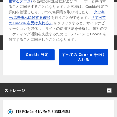
集するデータ)
を当社の関連会社およびパートナーと共有す
ることに同意することになります。お客様は、Cookie設定で
詳細を管理したり、いつでも同意を取り消したり、
クッキ
2ヒートパイプ 92mm 空冷クーラーRGB[標準]
ー/広告表示に関する選択
を行うことができます。
「すべて
の Cookie を受け入れる」
をクリックすると、サイトナビ
ゲーションを強化し、サイトの使用状況を分析し、弊社のマ
ーケティング活動を支援するために、デバイスに Cookie を
保存することに同意したことになります。
メモリ
Cookie 設定
すべての Cookie を受け
入れる
32GB (16GB×2) DDR5-5600MT/s (最大32GB)[標準]
ストレージ
1TB PCIe Gen4 NVMe M.2 SSD[標準]