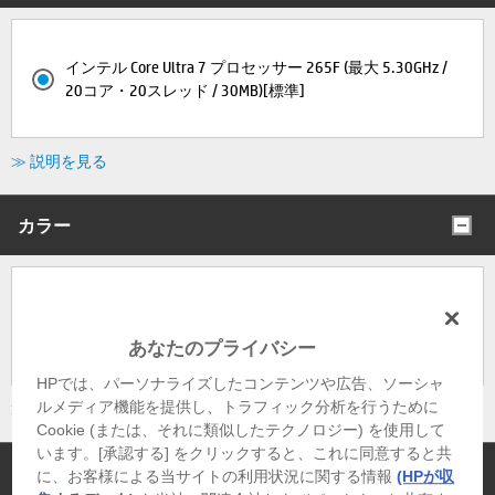
インテル Core Ultra 7 プロセッサー 265F (最大 5.30GHz /
20コア・20スレッド / 30MB)[標準]
≫ 説明を見る
カラー
パンダ (セラミックホワイト/ジェットブラック)・ガラス
サイドパネルあり[標準]
あなたのプライバシー
HPでは、パーソナライズしたコンテンツや広告、ソーシャ
ルメディア機能を提供し、トラフィック分析を行うために
≫ 説明を見る
Cookie (または、それに類似したテクノロジー) を使用して
います。[承認する] をクリックすると、これに同意すると共
冷却方式
に、お客様による当サイトの利用状況に関する情報
(HPが収