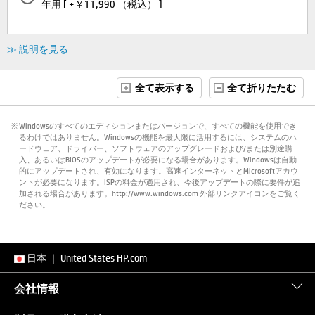
年用 [ +￥11,990 （税込） ]
≫ 説明を見る
全て表示する
全て折りたたむ
※ Windowsのすべてのエディションまたはバージョンで、すべての機能を使用でき
るわけではありません。Windowsの機能を最大限に活用するには、システムのハ
ードウェア、ドライバー、ソフトウェアのアップグレードおよび/または別途購
入、あるいはBIOSのアップデートが必要になる場合があります。Windowsは自動
的にアップデートされ、有効になります。高速インターネットとMicrosoftアカウ
ントが必要になります。ISPの料金が適用され、今後アップデートの際に要件が追
加される場合があります。http://www.windows.com 外部リンクアイコンをご覧く
ださい。
日本
｜
United States HP.com
会社情報