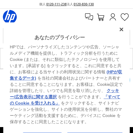
個人
0120-111-238
法人
0120-830-130
あなたのプライバシー
HPでは、パーソナライズしたコンテンツや広告、ソーシャ
ルメディア機能を提供し、トラフィック分析を行うために
現在、このカテゴリには商品がありません。
Cookie (または、それに類似したテクノロジー) を使用して
います。[承認する] をクリックすると、これに同意すると共
に、お客様による当サイトの利用状況に関する情報
(HPが収
0
※ Windowsのすべてのエディションまたはバージョンで、すべての機能を使用でき
集するデータ)
を当社の関連会社およびパートナーと共有す
るわけではありません。Windowsの機能を最大限に活用するには、システムのハ
ることに同意することになります。お客様は、Cookie設定で
カートを確認
ードウェア、ドライバー、ソフトウェアのアップグレードおよび/または別途購
詳細を管理したり、いつでも同意を取り消したり、
クッキ
入、あるいはBIOSのアップデートが必要になる場合があります。Windowsは自動
的にアップデートされ、有効になります。高速インターネットとMicrosoftアカウ
ー/広告表示に関する選択
を行うことができます。
「すべて
ントが必要になります。ISPの料金が適用され、今後アップデートの際に要件が追
の Cookie を受け入れる」
をクリックすると、サイトナビ
加される場合があります。http://www.windows.com 外部リンクアイコンをご覧く
ゲーションを強化し、サイトの使用状況を分析し、弊社のマ
ださい。
ーケティング活動を支援するために、デバイスに Cookie を
保存することに同意したことになります。