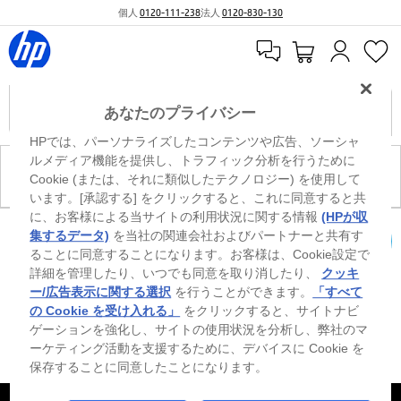
個人
0120-111-238
法人
0120-830-130
あなたのプライバシー
HPでは、パーソナライズしたコンテンツや広告、ソーシャ
ルメディア機能を提供し、トラフィック分析を行うために
現在、このカテゴリには商品がありません。
Cookie (または、それに類似したテクノロジー) を使用して
います。[承認する] をクリックすると、これに同意すると共
に、お客様による当サイトの利用状況に関する情報
(HPが収
0
※ Windowsのすべてのエディションまたはバージョンで、すべての機能を使用でき
集するデータ)
を当社の関連会社およびパートナーと共有す
るわけではありません。Windowsの機能を最大限に活用するには、システムのハ
ることに同意することになります。お客様は、Cookie設定で
カートを確認
ードウェア、ドライバー、ソフトウェアのアップグレードおよび/または別途購
詳細を管理したり、いつでも同意を取り消したり、
クッキ
入、あるいはBIOSのアップデートが必要になる場合があります。Windowsは自動
的にアップデートされ、有効になります。高速インターネットとMicrosoftアカウ
ー/広告表示に関する選択
を行うことができます。
「すべて
ントが必要になります。ISPの料金が適用され、今後アップデートの際に要件が追
の Cookie を受け入れる」
をクリックすると、サイトナビ
加される場合があります。http://www.windows.com 外部リンクアイコンをご覧く
ゲーションを強化し、サイトの使用状況を分析し、弊社のマ
ださい。
ーケティング活動を支援するために、デバイスに Cookie を
保存することに同意したことになります。