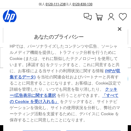
個人
0120-111-238
法人
0120-830-130
あなたのプライバシー
HPでは、パーソナライズしたコンテンツや広告、ソーシャ
ルメディア機能を提供し、トラフィック分析を行うために
現在、このカテゴリには商品がありません。
Cookie (または、それに類似したテクノロジー) を使用して
います。[承認する] をクリックすると、これに同意すると共
に、お客様による当サイトの利用状況に関する情報
(HPが収
0
※ Windowsのすべてのエディションまたはバージョンで、すべての機能を使用でき
集するデータ)
を当社の関連会社およびパートナーと共有す
るわけではありません。Windowsの機能を最大限に活用するには、システムのハ
ることに同意することになります。お客様は、Cookie設定で
カートを確認
ードウェア、ドライバー、ソフトウェアのアップグレードおよび/または別途購
詳細を管理したり、いつでも同意を取り消したり、
クッキ
入、あるいはBIOSのアップデートが必要になる場合があります。Windowsは自動
的にアップデートされ、有効になります。高速インターネットとMicrosoftアカウ
ー/広告表示に関する選択
を行うことができます。
「すべて
ントが必要になります。ISPの料金が適用され、今後アップデートの際に要件が追
の Cookie を受け入れる」
をクリックすると、サイトナビ
加される場合があります。http://www.windows.com 外部リンクアイコンをご覧く
ゲーションを強化し、サイトの使用状況を分析し、弊社のマ
ださい。
ーケティング活動を支援するために、デバイスに Cookie を
保存することに同意したことになります。