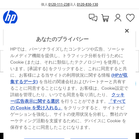
個人
0120-111-238
法人
0120-830-130
あなたのプライバシー
HPでは、パーソナライズしたコンテンツや広告、ソーシャ
ルメディア機能を提供し、トラフィック分析を行うために
現在、このカテゴリには商品がありません。
Cookie (または、それに類似したテクノロジー) を使用して
います。[承認する] をクリックすると、これに同意すると共
に、お客様による当サイトの利用状況に関する情報
(HPが収
0
※ Windowsのすべてのエディションまたはバージョンで、すべての機能を使用でき
集するデータ)
を当社の関連会社およびパートナーと共有す
るわけではありません。Windowsの機能を最大限に活用するには、システムのハ
ることに同意することになります。お客様は、Cookie設定で
カートを確認
ードウェア、ドライバー、ソフトウェアのアップグレードおよび/または別途購
詳細を管理したり、いつでも同意を取り消したり、
クッキ
入、あるいはBIOSのアップデートが必要になる場合があります。Windowsは自動
的にアップデートされ、有効になります。高速インターネットとMicrosoftアカウ
ー/広告表示に関する選択
を行うことができます。
「すべて
ントが必要になります。ISPの料金が適用され、今後アップデートの際に要件が追
の Cookie を受け入れる」
をクリックすると、サイトナビ
加される場合があります。http://www.windows.com 外部リンクアイコンをご覧く
ゲーションを強化し、サイトの使用状況を分析し、弊社のマ
ださい。
ーケティング活動を支援するために、デバイスに Cookie を
保存することに同意したことになります。