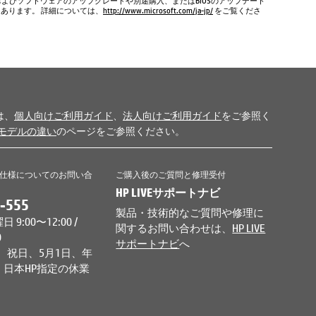
およびソフトウェアのアップグレードや別途購入、またはBIOSのアップデート
もあります。 詳細については、
http://www.microsoft.com/ja-jp/
をご覧くださ
は、
個人向けご利用ガイド
、
法人向けご利用ガイド
をご参照く
モデルの違い
のページをご参照ください。
仕様についてのお問い合
ご購入後のご質問と修理受付
HP LIVEサポートナビ
-555
製品・技術的なご質問や修理に
9:00〜12:00 /
関するお問い合わせは、
HP LIVE
0
サポートナビ
へ
、祝日、5月1日、年
日本HP指定の休業