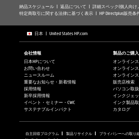
納品スケジュール
返品について
詳細スペック(個人向け
特定商取引に関する法律に基づく表示
HP Directplus販売条
日本
|
United States HP.com
会社情報
製品のご購入
日本HPについて
オンラインス
お問い合わせ
オンラインス
ニュースルーム
オンラインス
重要なお知らせ・新着情報
販売店検索
採用情報
パソコン取扱
新卒採用情報
インクジェッ
イベント・セミナー・CWC
インク製品取
サステナブルインパクト
カタログ
|
|
自主回収プログラム
製品リサイクル
プライバシーへの取り