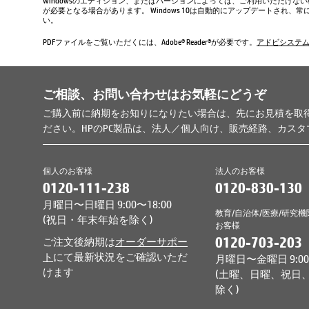
Windowsのエディション、またはバージョンによっては、ご利用いただけな
が必要となる場合があります。 Windows 10は自動的にアップデートされ
い。
PDFファイルをご覧いただくには、Adobe® Reader®が必要です。
アドビシステ
ご相談、お問い合わせはお気軽にどうぞ
ご購入前に納期をお知りになりたい場合は、先にお見積を取
ださい。HPのPC製品は、法人／個人向け、販売経路、カス
個人のお客様
法人のお客様
0120-111-238
0120-830-130
月曜日〜日曜日 9:00〜18:00
教育/自治体/医療/研究機
(祝日・年末年始を除く)
お客様
0120-703-203
ご注文後納期は
オーダーサポー
ト
にて最新状況をご確認いただ
月曜日〜金曜日 9:00〜
けます
(土曜、日曜、祝日
除く)