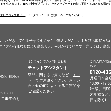
い機能もあります。 Windowsの機能を最大限に活用するには、ハードウェア、ドライバー、
、常に有効化されます。 ISPの料金が適用され、今後アップデートの際に要件が追加される場合
ムズ社のウェブサイト
より、ダウンロード（無料）の上ご覧ください。
得いただき、受付番号を控えてからご連絡ください。お見積の取得方法
タマイズの有無などにより製品モデルが分かれています。詳しくは、
製品
オンラインでのお問い合わせ
ご購入前の製品
わせ
チャットアシスタント
0120-436
製品に関するご質問など、
チャ
関(公共機関)の
月曜日〜金曜日 
ット
でご連絡ください。お問い
13:00〜17:0
合わせの前に
よくあるご質問
を
(土曜、日曜
ご確認ください
18:00
末年始など、
、年末年始を
日を除く)