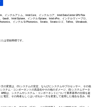
る
Atom、インテルアトム、Intel Core、インテルコア、Intel Data Center GPU Flex
Gaudi、Intel Optane、インテル Optane、Intel vPro、インテルヴィープロ、
tonics、インテル Si Photonics、Stratix、Stratix ロゴ、Tofino、Ultrabook、
商標または登録商標です。
方の変更は、(1) システムの安定、ならびにシステムやプロセッサー、その他
やシステム・コンポーネントの高温化やその他のダメージ、(5) システムデータ
、AMDは、システムやシステム・コンポーネントについて業界基準の仕様を超
数と電圧、その両者もしくはいずれか一方を変更して使用した場合を含み、特