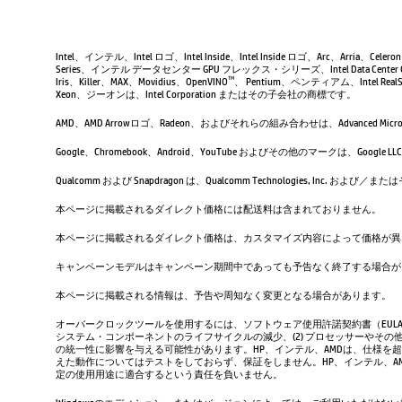
Intel、インテル、Intel ロゴ、Intel Inside、Intel Inside ロゴ、Arc、Arria、Ce
Series、インテル データセンター GPU フレックス・シリーズ、Intel Data Center 
Iris、Killer、MAX、Movidius、OpenVINO
、 Pentium、ペンティアム、Intel RealSen
TM
Xeon、ジーオンは、Intel Corporation またはその子会社の商標です。
AMD、AMD Arrowロゴ、Radeon、およびそれらの組み合わせは、Advanced Micro D
Google、Chromebook、Android、YouTube およびその他のマーク
Qualcomm および Snapdragon は、Qualcomm Technologies, Inc
本ページに掲載されるダイレクト価格には配送料は含まれておりません。
本ページに掲載されるダイレクト価格は、カスタマイズ内容によって価格が異
キャンペーンモデルはキャンペーン期間中であっても予告なく終了する場合が
本ページに掲載される情報は、予告や周知なく変更となる場合があります。
オーバークロックツールを使用するには、ソフトウェア使用許諾契約書（EUL
システム・コンポーネントのライフサイクルの減少、(2) プロセッサーやその他
の統一性に影響を与える可能性があります。HP、インテル、AMDは、仕様を
えた動作についてはテストをしておらず、保証をしません。HP、インテル、
定の使用用途に適合するという責任を負いません。