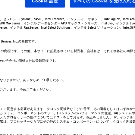
Cookie 設定
すべての Cookie を受け入れ
leron、セレロン、Cyclone、eASIC、Intel Ethernet、インテル イーサネット、Intel Agilex、Intel 
GPU Max Series、インテル データセンター GPU マックス・シリーズ、Intel Evo、インテル Evo、
se、インテル RealSense、Intel Select Solutions、インテル Select ソリューション、Intel Si Pho
evices, Inc.の商標です。
は、Google LLC の商標です。その他、本サイトに記載されている製品名、会社名は、それぞれ各社の
. および／またはその子会社の商標または登録商標です。
なりますので、あらかじめご了承ください。
ございます。予めご了承ください。
A）に同意する必要があります。クロック周波数ならびに電圧、その両者もしくはいずれか一
システム・コンポーネントのエラー、(3) システムのパフォーマンスの低減、(4) システム
超えたプロセッサーの動作についてはテストをしておらず、保証をしません。HP、インテル
AMDは、プロセッサーならびにその他のシステム・コンポーネントについて、クロック周波