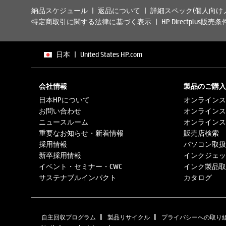
納品スケジュール
返品について
詳細スペック(個人向け
特定商取引に関する法律に基づく表示
HP Directplus販売条
日本
|
United States HP.com
会社情報
製品のご購入
日本HPについて
オンラインス
お問い合わせ
オンラインス
ニュースルーム
オンラインス
重要なお知らせ・新着情報
販売店検索
採用情報
パソコン取扱
新卒採用情報
インクジェッ
イベント・セミナー・CWC
インク製品取
サステナブルインパクト
カタログ
|
|
自主回収プログラム
製品リサイクル
プライバシーへの取り