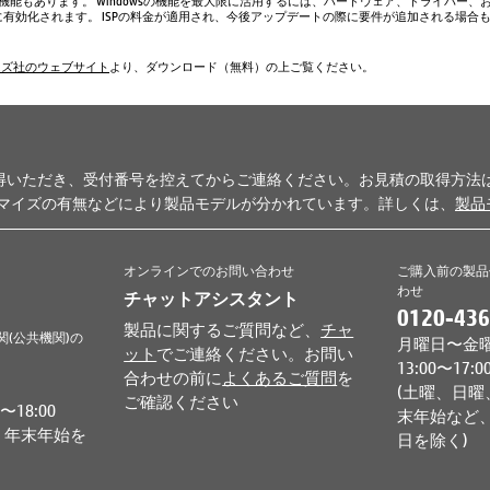
い機能もあります。 Windowsの機能を最大限に活用するには、ハードウェア、ドライバー、
、常に有効化されます。 ISPの料金が適用され、今後アップデートの際に要件が追加される場合
ムズ社のウェブサイト
より、ダウンロード（無料）の上ご覧ください。
得いただき、受付番号を控えてからご連絡ください。お見積の取得方法
タマイズの有無などにより製品モデルが分かれています。詳しくは、
製品
オンラインでのお問い合わせ
ご購入前の製品
わせ
チャットアシスタント
0120-436
製品に関するご質問など、
チャ
関(公共機関)の
月曜日〜金曜日 
ット
でご連絡ください。お問い
13:00〜17:0
合わせの前に
よくあるご質問
を
(土曜、日曜
ご確認ください
18:00
末年始など、
、年末年始を
日を除く)