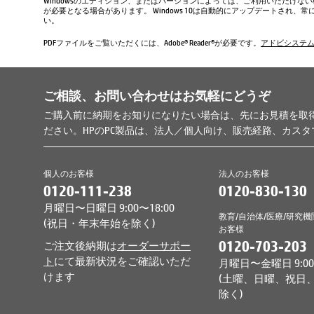
Windowsのエディション、またはバージョンによっては、ご利用いただけな
が必要となる場合があります。 Windows 10は自動的にアップデートされ
い。
PDFファイルをご覧いただくには、Adobe® Reader®が必要です。
アドビシステ
ご相談、お問い合わせはお気軽にどうぞ
ご購入前に納期をお知りになりたい場合は、先にお見積を取
ださい。HPのPC製品は、法人／個人向け、販売経路、カス
個人のお客様
法人のお客様
0120-111-238
0120-830-130
月曜日〜日曜日 9:00〜18:00
教育/自治体/医療/研究機
(祝日・年末年始を除く)
お客様
0120-703-203
ご注文後納期は
オーダーサポー
ト
にて最新状況をご確認いただ
月曜日〜金曜日 9:00〜
けます
(土曜、日曜、祝日
除く)