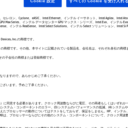
Cookie 設定
すべての Cookie を受け入れ
leron、セレロン、Cyclone、eASIC、Intel Ethernet、インテル イーサネット、Intel Agilex、Intel 
GPU Max Series、インテル データセンター GPU マックス・シリーズ、Intel Evo、インテル Evo、
se、インテル RealSense、Intel Select Solutions、インテル Select ソリューション、Intel Si Pho
evices, Inc.の商標です。
は、Google LLC の商標です。その他、本サイトに記載されている製品名、会社名は、それぞれ各社の
. および／またはその子会社の商標または登録商標です。
なりますので、あらかじめご了承ください。
ございます。予めご了承ください。
A）に同意する必要があります。クロック周波数ならびに電圧、その両者もしくはいずれか一
システム・コンポーネントのエラー、(3) システムのパフォーマンスの低減、(4) システム
超えたプロセッサーの動作についてはテストをしておらず、保証をしません。HP、インテル
AMDは、プロセッサーならびにその他のシステム・コンポーネントについて、クロック周波