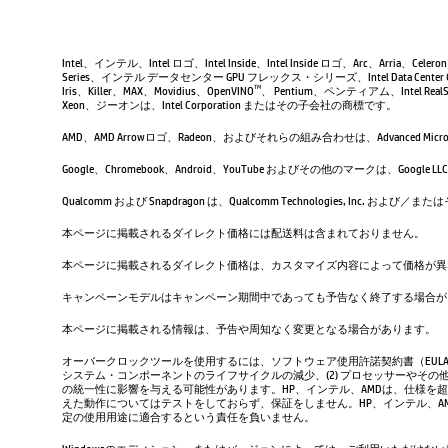
Intel、インテル、Intel ロゴ、Intel Inside、Intel Inside ロゴ、Arc、Arria、Ce
Series、インテル データセンター GPU フレックス・シリーズ、Intel Data Center 
Iris、Killer、MAX、Movidius、OpenVINO
、 Pentium、ペンティアム、Intel RealSen
TM
Xeon、ジーオンは、Intel Corporation またはその子会社の商標です。
AMD、AMD Arrowロゴ、Radeon、およびそれらの組み合わせは、Advanced Micro D
Google、Chromebook、Android、YouTube およびその他のマーク
Qualcomm および Snapdragon は、Qualcomm Technologies, Inc
本ページに掲載されるダイレクト価格には配送料は含まれておりません。
本ページに掲載されるダイレクト価格は、カスタマイズ内容によって価格が異
キャンペーンモデルはキャンペーン期間中であっても予告なく終了する場合が
本ページに掲載される情報は、予告や周知なく変更となる場合があります。
オーバークロックツールを使用するには、ソフトウェア使用許諾契約書（EUL
システム・コンポーネントのライフサイクルの減少、(2) プロセッサーやその他
の統一性に影響を与える可能性があります。HP、インテル、AMDは、仕様を
えた動作についてはテストをしておらず、保証をしません。HP、インテル、
定の使用用途に適合するという責任を負いません。