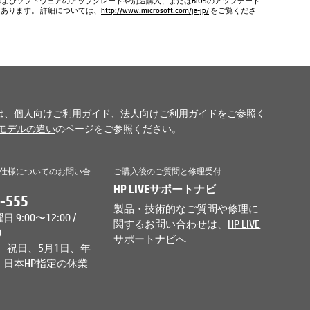
およびソフトウェアのアップグレードや別途購入、またはBIOSのアップデート
もあります。 詳細については、
http://www.microsoft.com/ja-jp/
をご覧くださ
は、
個人向けご利用ガイド
、
法人向けご利用ガイド
をご参照く
モデルの違い
のページをご参照ください。
仕様についてのお問い合
ご購入後のご質問と修理受付
HP LIVEサポートナビ
-555
製品・技術的なご質問や修理に
9:00〜12:00 /
関するお問い合わせは、
HP LIVE
0
サポートナビ
へ
、祝日、5月1日、年
日本HP指定の休業