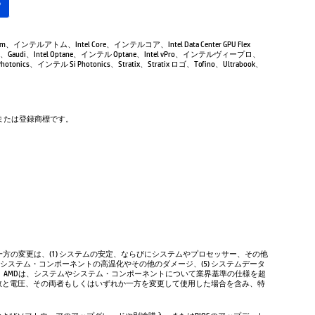
る
Atom、インテルアトム、Intel Core、インテルコア、Intel Data Center GPU Flex
Gaudi、Intel Optane、インテル Optane、Intel vPro、インテルヴィープロ、
tonics、インテル Si Photonics、Stratix、Stratix ロゴ、Tofino、Ultrabook、
商標または登録商標です。
方の変更は、(1) システムの安定、ならびにシステムやプロセッサー、その他
やシステム・コンポーネントの高温化やその他のダメージ、(5) システムデータ
、AMDは、システムやシステム・コンポーネントについて業界基準の仕様を超
数と電圧、その両者もしくはいずれか一方を変更して使用した場合を含み、特