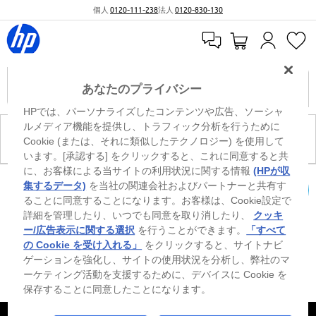
個人
0120-111-238
法人
0120-830-130
あなたのプライバシー
HPでは、パーソナライズしたコンテンツや広告、ソーシャ
ルメディア機能を提供し、トラフィック分析を行うために
現在、このカテゴリには商品がありません。
Cookie (または、それに類似したテクノロジー) を使用して
います。[承認する] をクリックすると、これに同意すると共
に、お客様による当サイトの利用状況に関する情報
(HPが収
0
※ Windowsのすべてのエディションまたはバージョンで、すべての機能を使用でき
集するデータ)
を当社の関連会社およびパートナーと共有す
るわけではありません。Windowsの機能を最大限に活用するには、システムのハ
ることに同意することになります。お客様は、Cookie設定で
カートを確認
ードウェア、ドライバー、ソフトウェアのアップグレードおよび/または別途購
詳細を管理したり、いつでも同意を取り消したり、
クッキ
入、あるいはBIOSのアップデートが必要になる場合があります。Windowsは自動
的にアップデートされ、有効になります。高速インターネットとMicrosoftアカウ
ー/広告表示に関する選択
を行うことができます。
「すべて
ントが必要になります。ISPの料金が適用され、今後アップデートの際に要件が追
の Cookie を受け入れる」
をクリックすると、サイトナビ
加される場合があります。http://www.windows.com 外部リンクアイコンをご覧く
ゲーションを強化し、サイトの使用状況を分析し、弊社のマ
ださい。
ーケティング活動を支援するために、デバイスに Cookie を
保存することに同意したことになります。