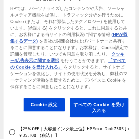
（税込） ]
HPでは、パーソナライズしたコンテンツや広告、ソーシャ
ルメディア機能を提供し、トラフィック分析を行うために
Cookie (または、それに類似したテクノロジー) を使用して
います。[承認する] をクリックすると、これに同意すると共
【32% OFF｜家族で使いやすい】HP ENVY 6520 [ +
に、お客様による当サイトの利用状況に関する情報
(HPが収
￥16,590 （税込） ]
集するデータ)
を当社の関連会社およびパートナーと共有す
ることに同意することになります。お客様は、Cookie設定で
詳細を管理したり、いつでも同意を取り消したり、
クッキ
ー/広告表示に関する選択
を行うことができます。
「すべて
【26% OFF｜低印刷コスト定番】HP Smart Tank 6005 [ +
の Cookie を受け入れる」
をクリックすると、サイトナビ
￥27,550 （税込） ]
ゲーションを強化し、サイトの使用状況を分析し、弊社のマ
ーケティング活動を支援するために、デバイスに Cookie を
保存することに同意したことになります。
【25% OFF｜低印刷コスト上位】HP Smart Tank 7005 [ +
￥29,651 （税込） ]
Cookie 設定
すべての Cookie を受け
入れる
【25% OFF｜大容量インク最上位】HP Smart Tank 7305 [ +
￥35,100 （税込） ]