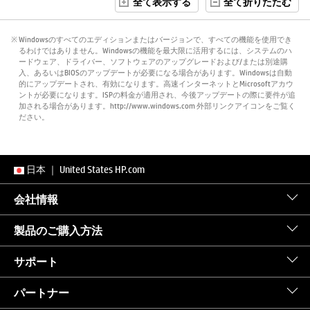
全て表示する
全て折りたたむ
※ Windowsのすべてのエディションまたはバージョンで、すべての機能を使用でき
るわけではありません。Windowsの機能を最大限に活用するには、システムのハ
ードウェア、ドライバー、ソフトウェアのアップグレードおよび/または別途購
入、あるいはBIOSのアップデートが必要になる場合があります。Windowsは自動
的にアップデートされ、有効になります。高速インターネットとMicrosoftアカウ
ントが必要になります。ISPの料金が適用され、今後アップデートの際に要件が追
加される場合があります。http://www.windows.com 外部リンクアイコンをご覧く
ださい。
日本
｜
United States HP.com
会社情報
製品のご購入方法
サポート
パートナー