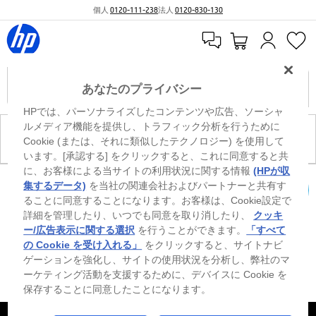
個人
0120-111-238
法人
0120-830-130
あなたのプライバシー
HPでは、パーソナライズしたコンテンツや広告、ソーシャ
ルメディア機能を提供し、トラフィック分析を行うために
現在、このカテゴリには商品がありません。
Cookie (または、それに類似したテクノロジー) を使用して
います。[承認する] をクリックすると、これに同意すると共
に、お客様による当サイトの利用状況に関する情報
(HPが収
0
※ Windowsのすべてのエディションまたはバージョンで、すべての機能を使用でき
集するデータ)
を当社の関連会社およびパートナーと共有す
るわけではありません。Windowsの機能を最大限に活用するには、システムのハ
ることに同意することになります。お客様は、Cookie設定で
カートを確認
ードウェア、ドライバー、ソフトウェアのアップグレードおよび/または別途購
詳細を管理したり、いつでも同意を取り消したり、
クッキ
入、あるいはBIOSのアップデートが必要になる場合があります。Windowsは自動
的にアップデートされ、有効になります。高速インターネットとMicrosoftアカウ
ー/広告表示に関する選択
を行うことができます。
「すべて
ントが必要になります。ISPの料金が適用され、今後アップデートの際に要件が追
の Cookie を受け入れる」
をクリックすると、サイトナビ
加される場合があります。http://www.windows.com 外部リンクアイコンをご覧く
ゲーションを強化し、サイトの使用状況を分析し、弊社のマ
ださい。
ーケティング活動を支援するために、デバイスに Cookie を
保存することに同意したことになります。