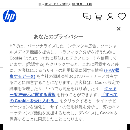
個人
0120-111-238
法人
0120-830-130
あなたのプライバシー
HPでは、パーソナライズしたコンテンツや広告、ソーシャ
ルメディア機能を提供し、トラフィック分析を行うために
現在、このカテゴリには商品がありません。
Cookie (または、それに類似したテクノロジー) を使用して
います。[承認する] をクリックすると、これに同意すると共
に、お客様による当サイトの利用状況に関する情報
(HPが収
0
※ Windowsのすべてのエディションまたはバージョンで、すべての機能を使用でき
集するデータ)
を当社の関連会社およびパートナーと共有す
るわけではありません。Windowsの機能を最大限に活用するには、システムのハ
ることに同意することになります。お客様は、Cookie設定で
カートを確認
ードウェア、ドライバー、ソフトウェアのアップグレードおよび/または別途購
詳細を管理したり、いつでも同意を取り消したり、
クッキ
入、あるいはBIOSのアップデートが必要になる場合があります。Windowsは自動
的にアップデートされ、有効になります。高速インターネットとMicrosoftアカウ
ー/広告表示に関する選択
を行うことができます。
「すべて
ントが必要になります。ISPの料金が適用され、今後アップデートの際に要件が追
の Cookie を受け入れる」
をクリックすると、サイトナビ
加される場合があります。http://www.windows.com 外部リンクアイコンをご覧く
ゲーションを強化し、サイトの使用状況を分析し、弊社のマ
ださい。
ーケティング活動を支援するために、デバイスに Cookie を
保存することに同意したことになります。