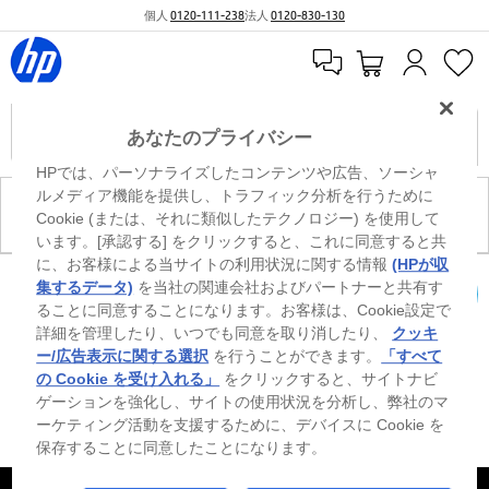
個人
0120-111-238
法人
0120-830-130
あなたのプライバシー
HPでは、パーソナライズしたコンテンツや広告、ソーシャ
ルメディア機能を提供し、トラフィック分析を行うために
現在、このカテゴリには商品がありません。
Cookie (または、それに類似したテクノロジー) を使用して
います。[承認する] をクリックすると、これに同意すると共
に、お客様による当サイトの利用状況に関する情報
(HPが収
0
※ Windowsのすべてのエディションまたはバージョンで、すべての機能を使用でき
集するデータ)
を当社の関連会社およびパートナーと共有す
るわけではありません。Windowsの機能を最大限に活用するには、システムのハ
ることに同意することになります。お客様は、Cookie設定で
カートを確認
ードウェア、ドライバー、ソフトウェアのアップグレードおよび/または別途購
詳細を管理したり、いつでも同意を取り消したり、
クッキ
入、あるいはBIOSのアップデートが必要になる場合があります。Windowsは自動
的にアップデートされ、有効になります。高速インターネットとMicrosoftアカウ
ー/広告表示に関する選択
を行うことができます。
「すべて
ントが必要になります。ISPの料金が適用され、今後アップデートの際に要件が追
の Cookie を受け入れる」
をクリックすると、サイトナビ
加される場合があります。http://www.windows.com 外部リンクアイコンをご覧く
ゲーションを強化し、サイトの使用状況を分析し、弊社のマ
ださい。
ーケティング活動を支援するために、デバイスに Cookie を
保存することに同意したことになります。