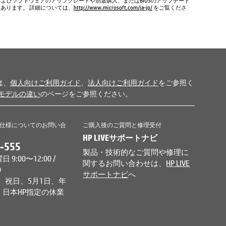
およびソフトウェアのアップグレードや別途購入、またはBIOSのアップデート
もあります。 詳細については、
http://www.microsoft.com/ja-jp/
をご覧くださ
は、
個人向けご利用ガイド
、
法人向けご利用ガイド
をご参照く
モデルの違い
のページをご参照ください。
仕様についてのお問い合
ご購入後のご質問と修理受付
HP LIVEサポートナビ
-555
製品・技術的なご質問や修理に
9:00〜12:00 /
関するお問い合わせは、
HP LIVE
0
サポートナビ
へ
、祝日、5月1日、年
日本HP指定の休業