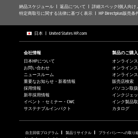
納品スケジュール
返品について
詳細スペック(個人向け
特定商取引に関する法律に基づく表示
HP Directplus販売条
日本
|
United States HP.com
会社情報
製品のご購入
日本HPについて
オンラインス
お問い合わせ
オンラインス
ニュースルーム
オンラインス
重要なお知らせ・新着情報
販売店検索
採用情報
パソコン取扱
新卒採用情報
インクジェッ
イベント・セミナー・CWC
インク製品取
サステナブルインパクト
カタログ
|
|
自主回収プログラム
製品リサイクル
プライバシーへの取り