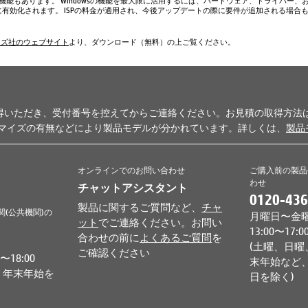
い機能もあります。 Windowsの機能を最大限に活用するには、ハードウェア、ドライバー、
、常に有効化されます。 ISPの料金が適用され、今後アップデートの際に要件が追加される場合
ムズ社のウェブサイト
より、ダウンロード（無料）の上ご覧ください。
得いただき、受付番号を控えてからご連絡ください。お見積の取得方法
タマイズの有無などにより製品モデルが分かれています。詳しくは、
製品
オンラインでのお問い合わせ
ご購入前の製品
わせ
チャットアシスタント
0120-436
製品に関するご質問など、
チャ
関(公共機関)の
月曜日〜金曜日 
ット
でご連絡ください。お問い
13:00〜17:0
合わせの前に
よくあるご質問
を
(土曜、日曜
ご確認ください
18:00
末年始など、
、年末年始を
日を除く)