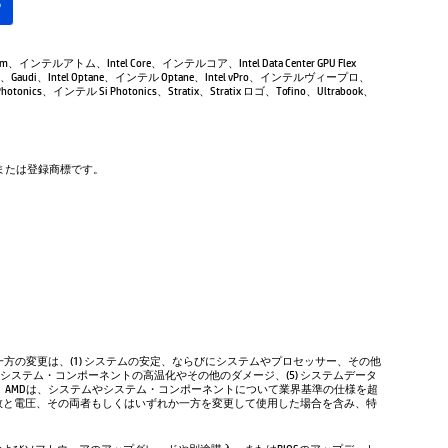
る
Atom、インテルアトム、Intel Core、インテルコア、Intel Data Center GPU Flex
Gaudi、Intel Optane、インテル Optane、Intel vPro、インテルヴィープロ、
tonics、インテル Si Photonics、Stratix、Stratix ロゴ、Tofino、Ultrabook、
商標または登録商標です。
方の変更は、(1) システムの安定、ならびにシステムやプロセッサー、その他
やシステム・コンポーネントの高温化やその他のダメージ、(5) システムデータ
、AMDは、システムやシステム・コンポーネントについて業界基準の仕様を超
数と電圧、その両者もしくはいずれか一方を変更して使用した場合を含み、特