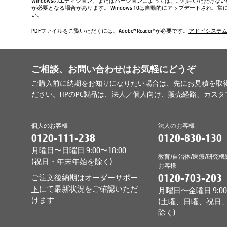
Windowsのエディション、またはバージョンによっては、ご利用いただけな
が必要となる場合があります。 Windows 10は自動的にアップデートされ
い。
PDFファイルをご覧いただくには、Adobe® Reader®が必要です。
アドビシステ
ご相談、お問い合わせはお気軽にどうぞ
ご購入前に納期をお知りになりたい場合は、先にお見積を取
ださい。HPのPC製品は、法人／個人向け、販売経路、カス
個人のお客様
法人のお客様
0120-111-238
0120-830-130
月曜日〜日曜日 9:00〜18:00
教育/自治体/医療/研究機
(祝日・年末年始を除く)
お客様
0120-703-203
ご注文後納期は
オーダーサポー
ト
にて最新状況をご確認いただ
月曜日〜金曜日 9:00〜
けます
(土曜、日曜、祝日
除く)