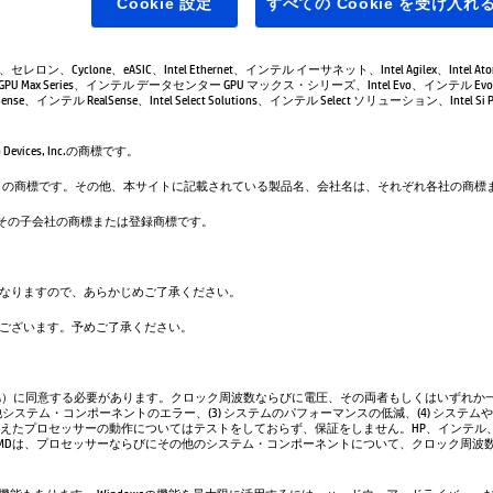
Cookie 設定
すべての Cookie を受け入れ
leron、セレロン、Cyclone、eASIC、Intel Ethernet、インテル イーサネット、Intel Agilex、Intel 
GPU Max Series、インテル データセンター GPU マックス・シリーズ、Intel Evo、インテル Evo、
se、インテル RealSense、Intel Select Solutions、インテル Select ソリューション、Intel Si Pho
evices, Inc.の商標です。
は、Google LLC の商標です。その他、本サイトに記載されている製品名、会社名は、それぞれ各社の
. および／またはその子会社の商標または登録商標です。
なりますので、あらかじめご了承ください。
ございます。予めご了承ください。
A）に同意する必要があります。クロック周波数ならびに電圧、その両者もしくはいずれか一
システム・コンポーネントのエラー、(3) システムのパフォーマンスの低減、(4) システム
超えたプロセッサーの動作についてはテストをしておらず、保証をしません。HP、インテル
AMDは、プロセッサーならびにその他のシステム・コンポーネントについて、クロック周波