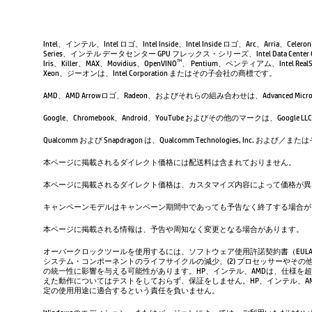
Intel、インテル、Intel ロゴ、Intel Inside、Intel Inside ロゴ、Arc、Arria、Ce
Series、インテル データセンター GPU フレックス・シリーズ、Intel Data Center 
Iris、Killer、MAX、Movidius、OpenVINO
、 Pentium、ペンティアム、Intel RealSen
TM
Xeon、ジーオンは、Intel Corporation またはその子会社の商標です。
AMD、AMD Arrowロゴ、Radeon、およびそれらの組み合わせは、Advanced Micro D
Google、Chromebook、Android、YouTube およびその他のマーク
Qualcomm および Snapdragon は、Qualcomm Technologies, Inc
本ページに掲載されるダイレクト価格には配送料は含まれておりません。
本ページに掲載されるダイレクト価格は、カスタマイズ内容によって価格が異
キャンペーンモデルはキャンペーン期間中であっても予告なく終了する場合が
本ページに掲載される情報は、予告や周知なく変更となる場合があります。
オーバークロックツールを使用するには、ソフトウェア使用許諾契約書（EUL
システム・コンポーネントのライフサイクルの減少、(2) プロセッサーやその他
の統一性に影響を与える可能性があります。HP、インテル、AMDは、仕様を
えた動作についてはテストをしておらず、保証をしません。HP、インテル、
定の使用用途に適合するという責任を負いません。