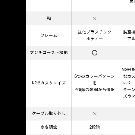
反
軸
強化プラスチック
航空
フレーム
ボディー
ア
アンチゴースト機能
NGEU
6つのカラーパターン
なカ
RGBカスタマイズ
を
ンボー
2種類の強弱から選択
ター
ズや
ケーブル
取り外し
高さ調節
2段階