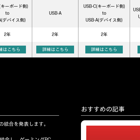
C(キーボード側)
USB-C(キーボード側)
US
to
USB-A
to
-A(デバイス側)
USB-A(デバイス側)
2年
2年
2年
細はこちら
詳細はこちら
詳細はこちら
おすすめの記事
ンドの統合を発表します。
に統合し、ゲーミングPC、