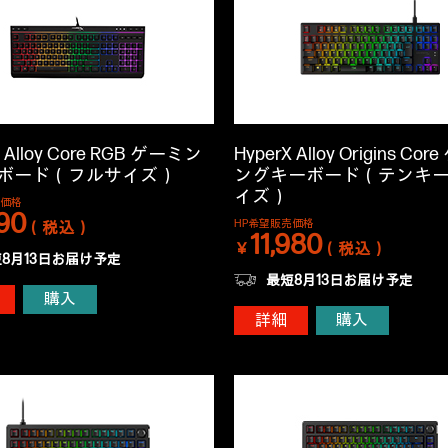
X Alloy Core RGB ゲーミン
HyperX Alloy Origins Co
ボード（フルサイズ）
ングキーボード（テンキ
イズ）
売価格
90
HP希望販売価格
（税込）
11,980
￥
（税込）
8月13日お届け予定
最短8月13日お届け予定
購入
詳細
購入