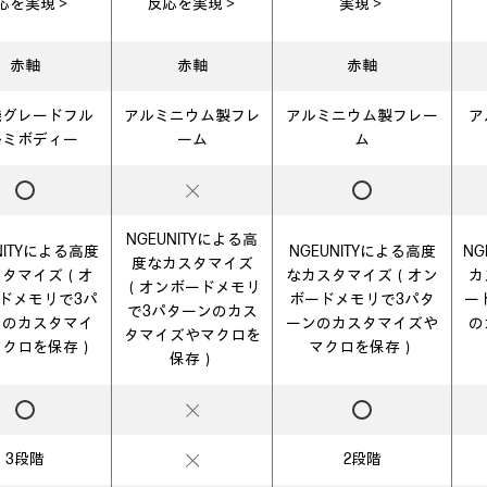
応を実現＞
反応を実現＞
実現＞
赤軸
赤軸
赤軸
機グレードフル
アルミニウム製フレ
アルミニウム製フレー
ア
ルミボディー
ーム
ム
NGEUNITYによる高
NITYによる高度
NGEUNITYによる高度
NG
度なカスタマイズ
スタマイズ（オ
なカスタマイズ（オン
カ
（オンボードメモリ
ドメモリで3パ
ボードメモリで3パタ
ー
で3パターンのカス
ンのカスタマイ
ーンのカスタマイズや
の
タマイズやマクロを
マクロを保存）
マクロを保存）
保存）
3段階
2段階