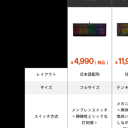
4,990
11
￥
（税込）
￥
レイアウト
日本語配列
サイズ
フルサイズ
テン
メカ
メンブレンスイッチ
＜爽
スイッチ
方式
＜静穏性とシックな
地良
打刻感＞
しな