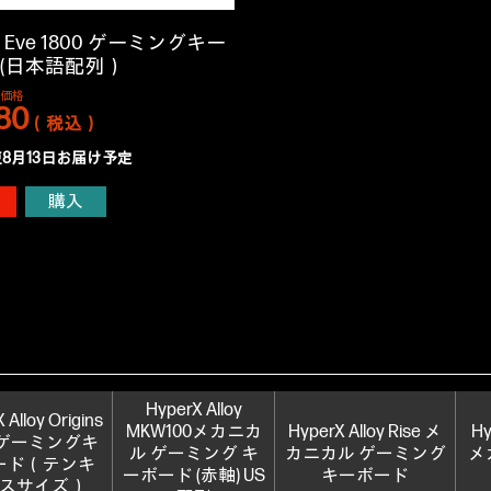
X Eve 1800 ゲーミングキー
 (日本語配列）
売価格
80
（税込）
8月13日お届け予定
購入
HyperX Alloy
 Alloy Origins
MKW100メカニカ
HyperX Alloy Rise メ
Hy
e ゲーミングキ
ル ゲーミング キ
カニカル ゲーミング
メ
ード（テンキ
ーボード (赤軸) US
キーボード
スサイズ）