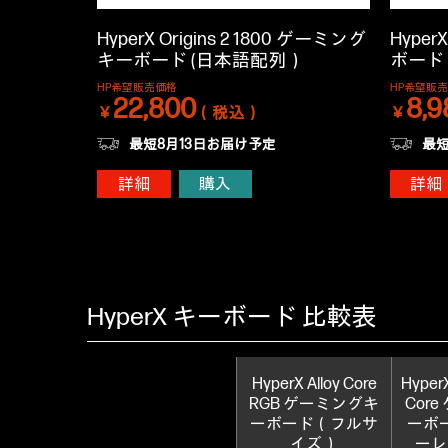
HyperX Origins 2 1800 ゲーミング
Hyper
キーボード (日本語配列）
ボード
HP希望販売価格
HP希望販
22,800
8,9
￥
（税込）
￥
最短8月13日お届け予定
最短
詳細
購入
詳細
HyperX キーボード 比較表
HyperX Alloy Core
HyperX
RGB ゲーミングキ
Cor
ーボード（フルサ
ーボ
イズ）
ーレ