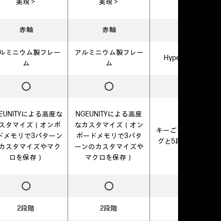
実現＞
実現＞
用＞
赤軸
赤軸
ルミニウム製フレー
アルミニウム製フレー
HyperX V2 リニア
ム
ム
EUNITYによる高度な
NGEUNITYによる高度
スタマイズ（オンボ
なカスタマイズ（オン
キーごとのライティ
ドメモリで3パターン
ボードメモリで3パタ
グと5段階の輝度調
カスタマイズやマク
ーンのカスタマイズや
ロを保存）
マクロを保存）
2段階
2段階