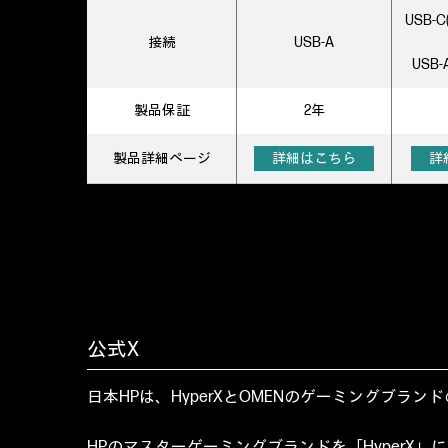
USB-
接続
USB-A
USB
製品保証
2年
製品詳細
ページ
詳細はこちら
詳
公式X
日本HPは、HyperXとOMENのゲーミングブラ
HPのマスターゲーミングブランドを「HyperX」