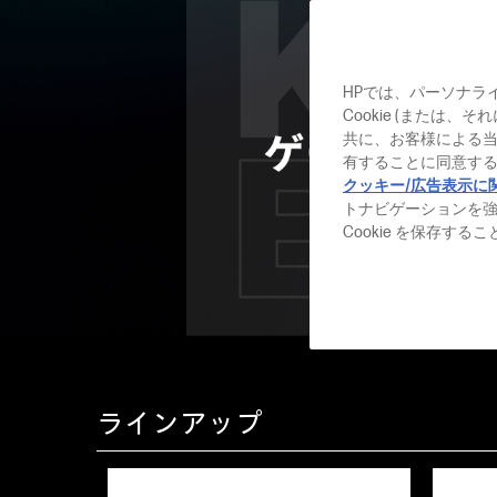
HPでは、パーソナラ
Cookie (または
共に、お客様による
有することに同意する
クッキー/広告表示に
トナビゲーションを
Cookie を保存す
ラインアップ