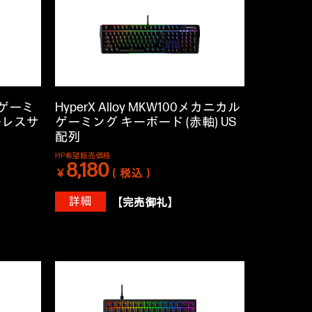
re ゲーミ
HyperX Alloy MKW100メカニカル
ーレスサ
ゲーミング キーボード (赤軸) US
配列
HP希望販売価格
8,180
￥
（税込）
詳細
【完売御礼】