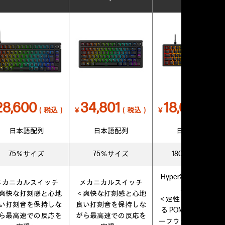
28,600
34,801
18,000
（税込）
￥
（税込）
￥
（税込
日本語配列
日本語配列
日本語配列
75％サイズ
75％サイズ
1800 スタイル
HyperX リニアレッ
メカニカルスイッチ
メカニカルスイッチ
スイッチ
爽快な打刻感と心地
＜爽快な打刻感と心地
＜定性と打鍵感を高
い打刻音を保持しな
良い打刻音を保持しな
る POM 製ステムの
ら最高速での反応を
がら最高速での反応を
ーフウォール構造を