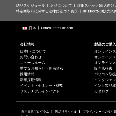
納品スケジュール
返品について
詳細スペック(個人向け
特定商取引に関する法律に基づく表示
HP Directplus販売条
日本
|
United States HP.com
会社情報
製品のご購入
日本HPについて
オンラインス
お問い合わせ
オンラインス
ニュースルーム
オンラインス
重要なお知らせ・新着情報
販売店検索
採用情報
パソコン取扱
新卒採用情報
インクジェッ
イベント・セミナー・CWC
インク製品取
サステナブルインパクト
カタログ
|
|
自主回収プログラム
製品リサイクル
プライバシーへの取り