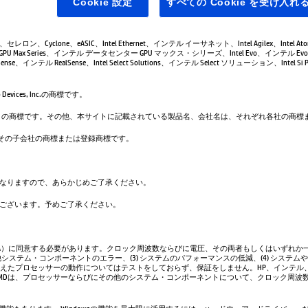
Cookie 設定
すべての Cookie を受け入れ
leron、セレロン、Cyclone、eASIC、Intel Ethernet、インテル イーサネット、Intel Agilex、Intel 
GPU Max Series、インテル データセンター GPU マックス・シリーズ、Intel Evo、インテル Evo、
se、インテル RealSense、Intel Select Solutions、インテル Select ソリューション、Intel Si Pho
evices, Inc.の商標です。
は、Google LLC の商標です。その他、本サイトに記載されている製品名、会社名は、それぞれ各社の
. および／またはその子会社の商標または登録商標です。
なりますので、あらかじめご了承ください。
ございます。予めご了承ください。
A）に同意する必要があります。クロック周波数ならびに電圧、その両者もしくはいずれか一
システム・コンポーネントのエラー、(3) システムのパフォーマンスの低減、(4) システム
超えたプロセッサーの動作についてはテストをしておらず、保証をしません。HP、インテル
AMDは、プロセッサーならびにその他のシステム・コンポーネントについて、クロック周波