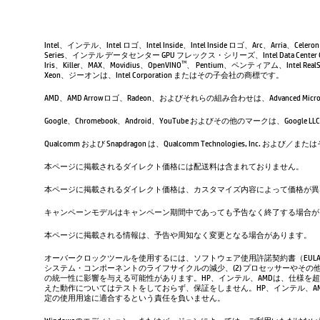
Intel、インテル、Intel ロゴ、Intel Inside、Intel Inside ロゴ、Arc、Arria、Ce
Series、インテル データセンター GPU フレックス・シリーズ、Intel Data Center 
Iris、Killer、MAX、Movidius、OpenVINO
、 Pentium、ペンティアム、Intel RealSen
TM
Xeon、ジーオンは、Intel Corporation またはその子会社の商標です。
AMD、AMD Arrowロゴ、Radeon、およびそれらの組み合わせは、Advanced Micro D
Google、Chromebook、Android、YouTube およびその他のマーク
Qualcomm および Snapdragon は、Qualcomm Technologies, Inc
本ページに掲載されるダイレクト価格には配送料は含まれておりません。
本ページに掲載されるダイレクト価格は、カスタマイズ内容によって価格が異
キャンペーンモデルはキャンペーン期間中であっても予告なく終了する場合が
本ページに掲載される情報は、予告や周知なく変更となる場合があります。
オーバークロックツールを使用するには、ソフトウェア使用許諾契約書（EUL
システム・コンポーネントのライフサイクルの減少、(2) プロセッサーやその他
の統一性に影響を与える可能性があります。HP、インテル、AMDは、仕様を
えた動作についてはテストをしておらず、保証をしません。HP、インテル、
定の使用用途に適合するという責任を負いません。