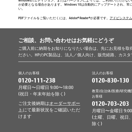
Windowsのエディション、またはバージョンによっては、ご利用いただけな
が必要となる場合があります。 Windows 10は自動的にアップデートされ
い。
PDFファイルをご覧いただくには、Adobe® Reader®が必要です。
アドビシステ
ご相談、お問い合わせはお気軽にどうぞ
ご購入前に納期をお知りになりたい場合は、先にお見積を取
ださい。HPのPC製品は、法人／個人向け、販売経路、カス
個人のお客様
法人のお客様
0120-111-238
0120-830-130
月曜日〜日曜日 9:00〜18:00
教育/自治体/医療/研究機
(祝日・年末年始を除く)
お客様
0120-703-203
ご注文後納期は
オーダーサポー
ト
にて最新状況をご確認いただ
月曜日〜金曜日 9:00〜
けます
(土曜、日曜、祝日
除く)