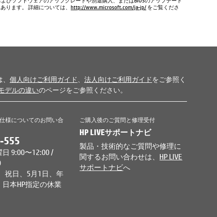
およびソフトウェアのアップグレードや別途購入、またはBIOSのアップデート
もあります。 詳細については、
http://www.microsoft.com/ja-jp/
をご覧くださ
は、
個人向けご利用ガイド
、
法人向けご利用ガイド
をご参照く
モデルの違い
のページをご参照ください。
仕様についてのお問い合
ご購入後のご質問と修理受付
HP LIVEサポートナビ
-555
製品・技術的なご質問や修理に
9:00〜12:00 /
関するお問い合わせは、
HP LIVE
0
サポートナビ
へ
、祝日、5月1日、年
日本HP指定の休業