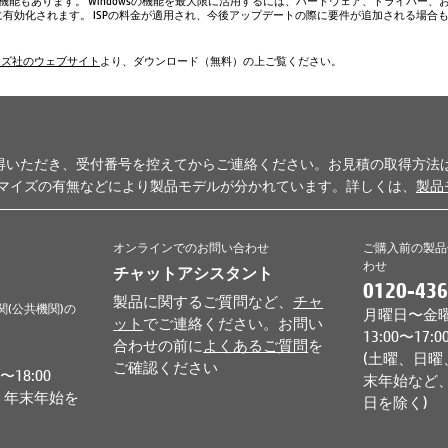
い機能もあります。 Windowsの機能を最大限に活用するには、ハードウェア、ドライバー、
、常に有効化されます。 ISPの料金が適用され、今後アップデートの際に要件が追加される場合
ムズ社のウェブサイト
より、ダウンロード（無料）の上ご覧ください。
得いただき、受付番号を控えてからご連絡ください。お見積の取得方法
タマイズの有無などにより製品モデルが分かれています。詳しくは、
製品
オンラインでのお問い合わせ
ご購入前の製品
わせ
チャットアシスタント
0120-436
製品に関するご質問など、
チャ
関(公共機関)の
月曜日〜金曜日 
ット
でご連絡ください。お問い
13:00〜17:0
合わせの前に
よくあるご質問
を
(土曜、日曜
ご確認ください
18:00
末年始など、
、年末年始を
日を除く)