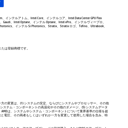
る
Atom、インテルアトム、Intel Core、インテルコア、Intel Data Center GPU Flex
Gaudi、Intel Optane、インテル Optane、Intel vPro、インテルヴィープロ、
tonics、インテル Si Photonics、Stratix、Stratix ロゴ、Tofino、Ultrabook、
商標または登録商標です。
方の変更は、(1) システムの安定、ならびにシステムやプロセッサー、その他
やシステム・コンポーネントの高温化やその他のダメージ、(5) システムデータ
、AMDは、システムやシステム・コンポーネントについて業界基準の仕様を超
数と電圧、その両者もしくはいずれか一方を変更して使用した場合を含み、特