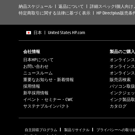
納品スケジュール
返品について
詳細スペック(個人向け
特定商取引に関する法律に基づく表示
HP Directplus販売条
日本
|
United States HP.com
会社情報
製品のご購入
日本HPについて
オンラインス
お問い合わせ
オンラインス
ニュースルーム
オンラインス
重要なお知らせ・新着情報
販売店検索
採用情報
パソコン取扱
新卒採用情報
インクジェッ
イベント・セミナー・CWC
インク製品取
サステナブルインパクト
カタログ
|
|
自主回収プログラム
製品リサイクル
プライバシーへの取り