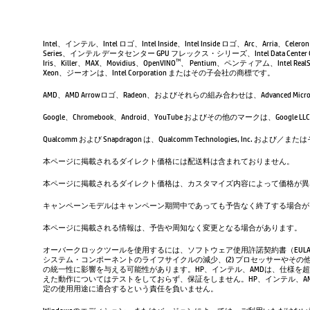
Intel、インテル、Intel ロゴ、Intel Inside、Intel Inside ロゴ、Arc、Arria、Ce
Series、インテル データセンター GPU フレックス・シリーズ、Intel Data Center 
Iris、Killer、MAX、Movidius、OpenVINO
、 Pentium、ペンティアム、Intel RealSen
TM
Xeon、ジーオンは、Intel Corporation またはその子会社の商標です。
AMD、AMD Arrowロゴ、Radeon、およびそれらの組み合わせは、Advanced Micro D
Google、Chromebook、Android、YouTube およびその他のマーク
Qualcomm および Snapdragon は、Qualcomm Technologies, Inc
本ページに掲載されるダイレクト価格には配送料は含まれておりません。
本ページに掲載されるダイレクト価格は、カスタマイズ内容によって価格が異
キャンペーンモデルはキャンペーン期間中であっても予告なく終了する場合が
本ページに掲載される情報は、予告や周知なく変更となる場合があります。
オーバークロックツールを使用するには、ソフトウェア使用許諾契約書（EUL
システム・コンポーネントのライフサイクルの減少、(2) プロセッサーやその他
の統一性に影響を与える可能性があります。HP、インテル、AMDは、仕様を
えた動作についてはテストをしておらず、保証をしません。HP、インテル、
定の使用用途に適合するという責任を負いません。