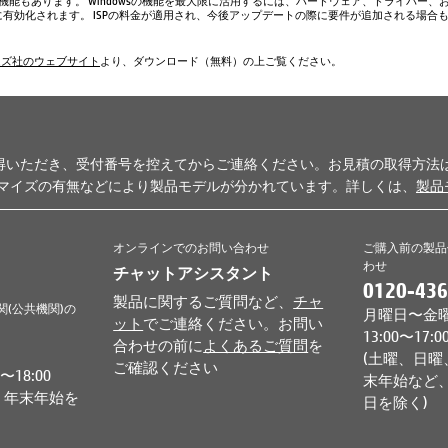
い機能もあります。 Windowsの機能を最大限に活用するには、ハードウェア、ドライバー、
、常に有効化されます。 ISPの料金が適用され、今後アップデートの際に要件が追加される場合
ムズ社のウェブサイト
より、ダウンロード（無料）の上ご覧ください。
得いただき、受付番号を控えてからご連絡ください。お見積の取得方法
タマイズの有無などにより製品モデルが分かれています。詳しくは、
製品
オンラインでのお問い合わせ
ご購入前の製品
わせ
チャットアシスタント
0120-436
製品に関するご質問など、
チャ
関(公共機関)の
月曜日〜金曜日 
ット
でご連絡ください。お問い
13:00〜17:0
合わせの前に
よくあるご質問
を
(土曜、日曜
ご確認ください
18:00
末年始など、
、年末年始を
日を除く)