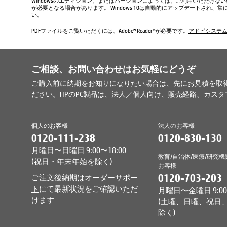
Windowsのエディション、またはバージョンによっては、ご利用いただけな
が必要となる場合があります。 Windows 10は自動的にアップデートされ
い。
PDFファイルをご覧いただくには、Adobe® Reader®が必要です。
アドビシステ
ご相談、お問い合わせはお気軽にどうぞ
ご購入前に納期をお知りになりたい場合は、先にお見積を取
ださい。HPのPC製品は、法人／個人向け、販売経路、カス
個人のお客様
法人のお客様
0120-111-238
0120-830-130
月曜日〜日曜日 9:00〜18:00
教育/自治体/医療/研究機
(祝日・年末年始を除く)
お客様
0120-703-203
ご注文後納期は
オーダーサポー
ト
にて最新状況をご確認いただ
月曜日〜金曜日 9:00〜
けます
(土曜、日曜、祝日
除く)