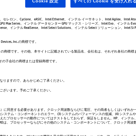
Cookie 設定
すべての Cookie を受け入れ
leron、セレロン、Cyclone、eASIC、Intel Ethernet、インテル イーサネット、Intel Agilex、Intel 
GPU Max Series、インテル データセンター GPU マックス・シリーズ、Intel Evo、インテル Evo、
se、インテル RealSense、Intel Select Solutions、インテル Select ソリューション、Intel Si Pho
evices, Inc.の商標です。
は、Google LLC の商標です。その他、本サイトに記載されている製品名、会社名は、それぞれ各社の
. および／またはその子会社の商標または登録商標です。
なりますので、あらかじめご了承ください。
ございます。予めご了承ください。
A）に同意する必要があります。クロック周波数ならびに電圧、その両者もしくはいずれか一
システム・コンポーネントのエラー、(3) システムのパフォーマンスの低減、(4) システム
超えたプロセッサーの動作についてはテストをしておらず、保証をしません。HP、インテル
AMDは、プロセッサーならびにその他のシステム・コンポーネントについて、クロック周波