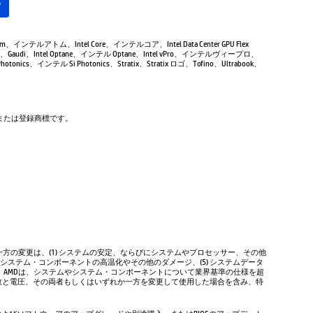
る
Atom、インテルアトム、Intel Core、インテルコア、Intel Data Center GPU Flex
Gaudi、Intel Optane、インテル Optane、Intel vPro、インテルヴィープロ、
tonics、インテル Si Photonics、Stratix、Stratix ロゴ、Tofino、Ultrabook、
商標または登録商標です。
方の変更は、(1) システムの安定、ならびにシステムやプロセッサー、その他
やシステム・コンポーネントの高温化やその他のダメージ、(5) システムデータ
、AMDは、システムやシステム・コンポーネントについて業界基準の仕様を超
数と電圧、その両者もしくはいずれか一方を変更して使用した場合を含み、特