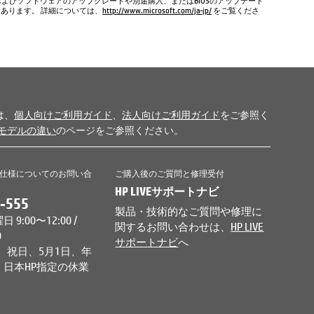
およびソフトウェアのアップグレードや別途購入、またはBIOSのアップデート
もあります。 詳細については、
http://www.microsoft.com/ja-jp/
をご覧くださ
は、
個人向けご利用ガイド
、
法人向けご利用ガイド
をご参照く
モデルの違い
のページをご参照ください。
仕様についてのお問い合
ご購入後のご質問と修理受付
HP LIVEサポートナビ
-555
製品・技術的なご質問や修理に
9:00〜12:00 /
関するお問い合わせは、
HP LIVE
0
サポートナビ
へ
、祝日、5月1日、年
日本HP指定の休業