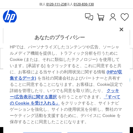
個人
0120-111-238
法人
0120-830-130
あなたのプライバシー
HPでは、パーソナライズしたコンテンツや広告、ソーシャ
ルメディア機能を提供し、トラフィック分析を行うために
現在、このカテゴリには商品がありません。
Cookie (または、それに類似したテクノロジー) を使用して
います。[承認する] をクリックすると、これに同意すると共
に、お客様による当サイトの利用状況に関する情報
(HPが収
0
※ Windowsのすべてのエディションまたはバージョンで、すべての機能を使用でき
集するデータ)
を当社の関連会社およびパートナーと共有す
るわけではありません。Windowsの機能を最大限に活用するには、システムのハ
ることに同意することになります。お客様は、Cookie設定で
カートを確認
ードウェア、ドライバー、ソフトウェアのアップグレードおよび/または別途購
詳細を管理したり、いつでも同意を取り消したり、
クッキ
入、あるいはBIOSのアップデートが必要になる場合があります。Windowsは自動
的にアップデートされ、有効になります。高速インターネットとMicrosoftアカウ
ー/広告表示に関する選択
を行うことができます。
「すべて
ントが必要になります。ISPの料金が適用され、今後アップデートの際に要件が追
の Cookie を受け入れる」
をクリックすると、サイトナビ
加される場合があります。http://www.windows.com 外部リンクアイコンをご覧く
ゲーションを強化し、サイトの使用状況を分析し、弊社のマ
ださい。
ーケティング活動を支援するために、デバイスに Cookie を
保存することに同意したことになります。