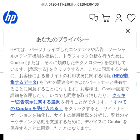
個人
0120-111-238
法人
0120-830-130
あなたのプライバシー
HPでは、パーソナライズしたコンテンツや広告、ソーシャ
ルメディア機能を提供し、トラフィック分析を行うために
現在、このカテゴリには商品がありません。
Cookie (または、それに類似したテクノロジー) を使用して
います。[承認する] をクリックすると、これに同意すると共
に、お客様による当サイトの利用状況に関する情報
(HPが収
0
※ Windowsのすべてのエディションまたはバージョンで、すべての機能を使用でき
集するデータ)
を当社の関連会社およびパートナーと共有す
るわけではありません。Windowsの機能を最大限に活用するには、システムのハ
ることに同意することになります。お客様は、Cookie設定で
カートを確認
ードウェア、ドライバー、ソフトウェアのアップグレードおよび/または別途購
詳細を管理したり、いつでも同意を取り消したり、
クッキ
入、あるいはBIOSのアップデートが必要になる場合があります。Windowsは自動
的にアップデートされ、有効になります。高速インターネットとMicrosoftアカウ
ー/広告表示に関する選択
を行うことができます。
「すべて
ントが必要になります。ISPの料金が適用され、今後アップデートの際に要件が追
の Cookie を受け入れる」
をクリックすると、サイトナビ
加される場合があります。http://www.windows.com 外部リンクアイコンをご覧く
ゲーションを強化し、サイトの使用状況を分析し、弊社のマ
ださい。
ーケティング活動を支援するために、デバイスに Cookie を
保存することに同意したことになります。