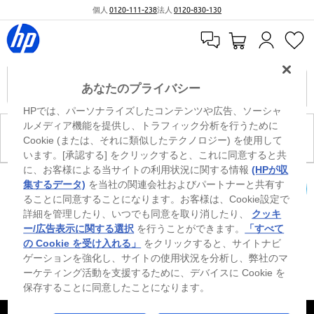
個人
0120-111-238
法人
0120-830-130
あなたのプライバシー
HPでは、パーソナライズしたコンテンツや広告、ソーシャ
ルメディア機能を提供し、トラフィック分析を行うために
現在、このカテゴリには商品がありません。
Cookie (または、それに類似したテクノロジー) を使用して
います。[承認する] をクリックすると、これに同意すると共
に、お客様による当サイトの利用状況に関する情報
(HPが収
0
※ Windowsのすべてのエディションまたはバージョンで、すべての機能を使用でき
集するデータ)
を当社の関連会社およびパートナーと共有す
るわけではありません。Windowsの機能を最大限に活用するには、システムのハ
ることに同意することになります。お客様は、Cookie設定で
カートを確認
ードウェア、ドライバー、ソフトウェアのアップグレードおよび/または別途購
詳細を管理したり、いつでも同意を取り消したり、
クッキ
入、あるいはBIOSのアップデートが必要になる場合があります。Windowsは自動
的にアップデートされ、有効になります。高速インターネットとMicrosoftアカウ
ー/広告表示に関する選択
を行うことができます。
「すべて
ントが必要になります。ISPの料金が適用され、今後アップデートの際に要件が追
の Cookie を受け入れる」
をクリックすると、サイトナビ
加される場合があります。http://www.windows.com 外部リンクアイコンをご覧く
ゲーションを強化し、サイトの使用状況を分析し、弊社のマ
ださい。
ーケティング活動を支援するために、デバイスに Cookie を
保存することに同意したことになります。