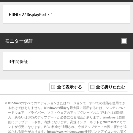
HDMI × 2/ DisplayPort × 1
モニター保証
3年間保証
全て表示する
全て折りたたむ
※ Windowsのすべてのエディションまたはバージョンで、すべての機能を使用でき
るわけではありません。Windowsの機能を最大限に活用するには、システムのハ
ードウェア、ドライバー、ソフトウェアのアップグレードおよび/または別途購
入、あるいはBIOSのアップデートが必要になる場合があります。Windowsは自動
的にアップデートされ、有効になります。高速インターネットとMicrosoftアカウ
ントが必要になります。ISPの料金が適用され、今後アップデートの際に要件が追
加される場合があります。http://www.windows.com 外部リンクアイコンをご覧く