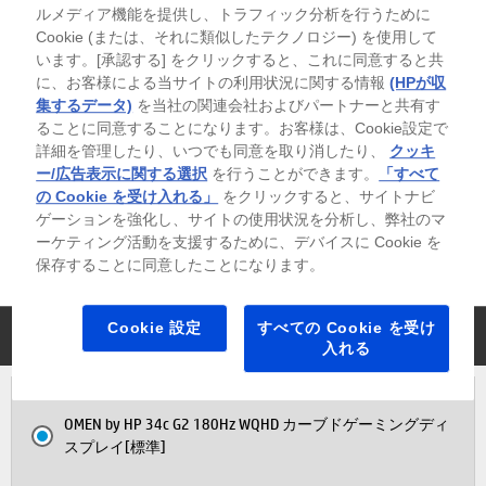
ルメディア機能を提供し、トラフィック分析を行うために
Cookie (または、それに類似したテクノロジー) を使用して
キャンペーン内容・注意事項
います。[承認する] をクリックすると、これに同意すると共
に、お客様による当サイトの利用状況に関する情報
(HPが収
集するデータ)
を当社の関連会社およびパートナーと共有す
製品名/構成名の背景色について
ることに同意することになります。お客様は、Cookie設定で
詳細を管理したり、いつでも同意を取り消したり、
クッキ
入荷待ち
お取り寄せ製品
ー/広告表示に関する選択
を行うことができます。
「すべて
※背景色がグレーの場合は在庫切れ（入荷待ち）、緑色の場合、その製品はお
取り寄せ製品（ご注文後、部材を調達）となります。「※」がつく部材は、
の Cookie を受け入れる」
をクリックすると、サイトナビ
納期にお時間を頂く可能性がございます。
ゲーションを強化し、サイトの使用状況を分析し、弊社のマ
ーケティング活動を支援するために、デバイスに Cookie を
保存することに同意したことになります。
全て表示する
全て折りたたむ
Cookie 設定
すべての Cookie を受け
モニター
入れる
OMEN by HP 34c G2 180Hz WQHD カーブドゲーミングディ
スプレイ[標準]