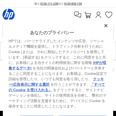
個人
0120-111-238
法人
0120-830-130
あなたのプライバシー
HPでは、パーソナライズしたコンテンツや広告、ソーシャ
ルメディア機能を提供し、トラフィック分析を行うために
現在、このカテゴリには商品がありません。
Cookie (または、それに類似したテクノロジー) を使用して
います。[承認する] をクリックすると、これに同意すると共
に、お客様による当サイトの利用状況に関する情報
(HPが収
0
※ Windowsのすべてのエディションまたはバージョンで、すべての機能を使用でき
集するデータ)
を当社の関連会社およびパートナーと共有す
るわけではありません。Windowsの機能を最大限に活用するには、システムのハ
ることに同意することになります。お客様は、Cookie設定で
カートを確認
ードウェア、ドライバー、ソフトウェアのアップグレードおよび/または別途購
詳細を管理したり、いつでも同意を取り消したり、
クッキ
入、あるいはBIOSのアップデートが必要になる場合があります。Windowsは自動
的にアップデートされ、有効になります。高速インターネットとMicrosoftアカウ
ー/広告表示に関する選択
を行うことができます。
「すべて
ントが必要になります。ISPの料金が適用され、今後アップデートの際に要件が追
の Cookie を受け入れる」
をクリックすると、サイトナビ
加される場合があります。http://www.windows.com 外部リンクアイコンをご覧く
ゲーションを強化し、サイトの使用状況を分析し、弊社のマ
ださい。
ーケティング活動を支援するために、デバイスに Cookie を
保存することに同意したことになります。