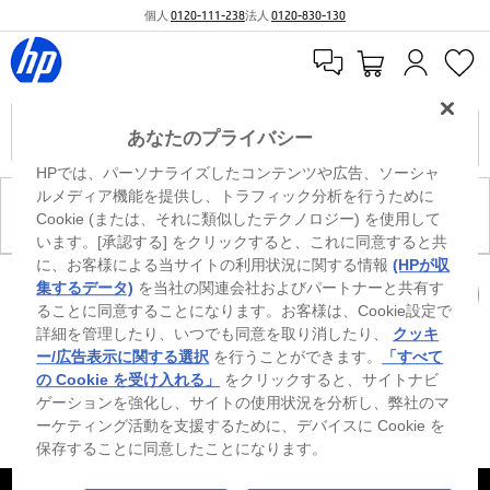
個人
0120-111-238
法人
0120-830-130
あなたのプライバシー
HPでは、パーソナライズしたコンテンツや広告、ソーシャ
ルメディア機能を提供し、トラフィック分析を行うために
現在、このカテゴリには商品がありません。
Cookie (または、それに類似したテクノロジー) を使用して
います。[承認する] をクリックすると、これに同意すると共
に、お客様による当サイトの利用状況に関する情報
(HPが収
0
※ Windowsのすべてのエディションまたはバージョンで、すべての機能を使用でき
集するデータ)
を当社の関連会社およびパートナーと共有す
るわけではありません。Windowsの機能を最大限に活用するには、システムのハ
ることに同意することになります。お客様は、Cookie設定で
カートを確認
ードウェア、ドライバー、ソフトウェアのアップグレードおよび/または別途購
詳細を管理したり、いつでも同意を取り消したり、
クッキ
入、あるいはBIOSのアップデートが必要になる場合があります。Windowsは自動
的にアップデートされ、有効になります。高速インターネットとMicrosoftアカウ
ー/広告表示に関する選択
を行うことができます。
「すべて
ントが必要になります。ISPの料金が適用され、今後アップデートの際に要件が追
の Cookie を受け入れる」
をクリックすると、サイトナビ
加される場合があります。http://www.windows.com 外部リンクアイコンをご覧く
ゲーションを強化し、サイトの使用状況を分析し、弊社のマ
ださい。
ーケティング活動を支援するために、デバイスに Cookie を
保存することに同意したことになります。