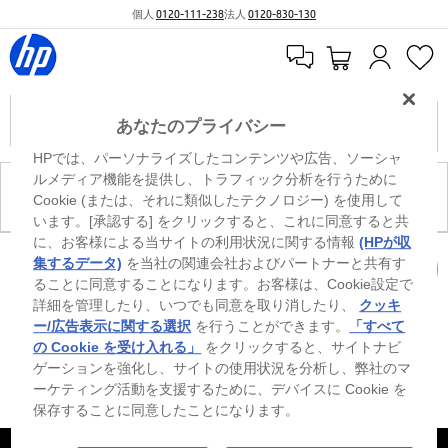
個人
0120-111-238
法人
0120-830-130
あなたのプライバシー
HPでは、パーソナライズしたコンテンツや広告、ソーシャ
ルメディア機能を提供し、トラフィック分析を行うために
現在、このカテゴリには商品がありません。
Cookie (または、それに類似したテクノロジー) を使用して
います。[承認する] をクリックすると、これに同意すると共
に、お客様による当サイトの利用状況に関する情報
(HPが収
0
※ Windowsのすべてのエディションまたはバージョンで、すべての機能を使用でき
集するデータ)
を当社の関連会社およびパートナーと共有す
るわけではありません。Windowsの機能を最大限に活用するには、システムのハ
ることに同意することになります。お客様は、Cookie設定で
カートを確認
ードウェア、ドライバー、ソフトウェアのアップグレードおよび/または別途購
詳細を管理したり、いつでも同意を取り消したり、
クッキ
入、あるいはBIOSのアップデートが必要になる場合があります。Windowsは自動
的にアップデートされ、有効になります。高速インターネットとMicrosoftアカウ
ー/広告表示に関する選択
を行うことができます。
「すべて
ントが必要になります。ISPの料金が適用され、今後アップデートの際に要件が追
の Cookie を受け入れる」
をクリックすると、サイトナビ
加される場合があります。http://www.windows.com 外部リンクアイコンをご覧く
ゲーションを強化し、サイトの使用状況を分析し、弊社のマ
ださい。
ーケティング活動を支援するために、デバイスに Cookie を
保存することに同意したことになります。