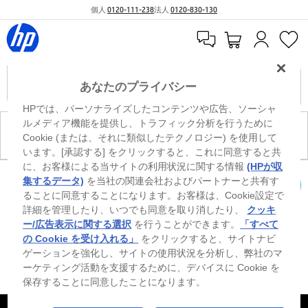
個人
0120-111-238
法人
0120-830-130
あなたのプライバシー
HPでは、パーソナライズしたコンテンツや広告、ソーシャ
ルメディア機能を提供し、トラフィック分析を行うために
現在、このカテゴリには商品がありません。
Cookie (または、それに類似したテクノロジー) を使用して
います。[承認する] をクリックすると、これに同意すると共
に、お客様による当サイトの利用状況に関する情報
(HPが収
0
※ Windowsのすべてのエディションまたはバージョンで、すべての機能を使用でき
集するデータ)
を当社の関連会社およびパートナーと共有す
るわけではありません。Windowsの機能を最大限に活用するには、システムのハ
ることに同意することになります。お客様は、Cookie設定で
カートを確認
ードウェア、ドライバー、ソフトウェアのアップグレードおよび/または別途購
詳細を管理したり、いつでも同意を取り消したり、
クッキ
入、あるいはBIOSのアップデートが必要になる場合があります。Windowsは自動
的にアップデートされ、有効になります。高速インターネットとMicrosoftアカウ
ー/広告表示に関する選択
を行うことができます。
「すべて
ントが必要になります。ISPの料金が適用され、今後アップデートの際に要件が追
の Cookie を受け入れる」
をクリックすると、サイトナビ
加される場合があります。http://www.windows.com 外部リンクアイコンをご覧く
ゲーションを強化し、サイトの使用状況を分析し、弊社のマ
ださい。
ーケティング活動を支援するために、デバイスに Cookie を
保存することに同意したことになります。