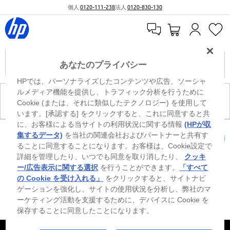
個人
0120-111-238
法人
0120-830-130
あなたのプライバシー
HPでは、パーソナライズしたコンテンツや広告、ソーシャ
ルメディア機能を提供し、トラフィック分析を行うために
現在、このカテゴリには商品がありません。
Cookie (または、それに類似したテクノロジー) を使用して
います。[承認する] をクリックすると、これに同意すると共
に、お客様による当サイトの利用状況に関する情報
(HPが収
0
※ Windowsのすべてのエディションまたはバージョンで、すべての機能を使用でき
集するデータ)
を当社の関連会社およびパートナーと共有す
るわけではありません。Windowsの機能を最大限に活用するには、システムのハ
ることに同意することになります。お客様は、Cookie設定で
カートを確認
ードウェア、ドライバー、ソフトウェアのアップグレードおよび/または別途購
詳細を管理したり、いつでも同意を取り消したり、
クッキ
入、あるいはBIOSのアップデートが必要になる場合があります。Windowsは自動
的にアップデートされ、有効になります。高速インターネットとMicrosoftアカウ
ー/広告表示に関する選択
を行うことができます。
「すべて
ントが必要になります。ISPの料金が適用され、今後アップデートの際に要件が追
の Cookie を受け入れる」
をクリックすると、サイトナビ
加される場合があります。http://www.windows.com 外部リンクアイコンをご覧く
ゲーションを強化し、サイトの使用状況を分析し、弊社のマ
ださい。
ーケティング活動を支援するために、デバイスに Cookie を
保存することに同意したことになります。