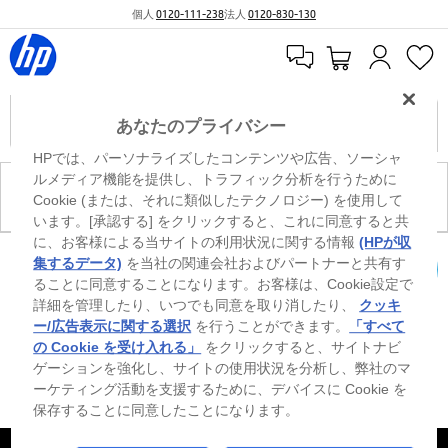
個人
0120-111-238
法人
0120-830-130
あなたのプライバシー
HPでは、パーソナライズしたコンテンツや広告、ソーシャ
ルメディア機能を提供し、トラフィック分析を行うために
現在、このカテゴリには商品がありません。
Cookie (または、それに類似したテクノロジー) を使用して
います。[承認する] をクリックすると、これに同意すると共
に、お客様による当サイトの利用状況に関する情報
(HPが収
0
※ Windowsのすべてのエディションまたはバージョンで、すべての機能を使用でき
集するデータ)
を当社の関連会社およびパートナーと共有す
るわけではありません。Windowsの機能を最大限に活用するには、システムのハ
ることに同意することになります。お客様は、Cookie設定で
カートを確認
ードウェア、ドライバー、ソフトウェアのアップグレードおよび/または別途購
詳細を管理したり、いつでも同意を取り消したり、
クッキ
入、あるいはBIOSのアップデートが必要になる場合があります。Windowsは自動
的にアップデートされ、有効になります。高速インターネットとMicrosoftアカウ
ー/広告表示に関する選択
を行うことができます。
「すべて
ントが必要になります。ISPの料金が適用され、今後アップデートの際に要件が追
の Cookie を受け入れる」
をクリックすると、サイトナビ
加される場合があります。http://www.windows.com 外部リンクアイコンをご覧く
ゲーションを強化し、サイトの使用状況を分析し、弊社のマ
ださい。
ーケティング活動を支援するために、デバイスに Cookie を
保存することに同意したことになります。