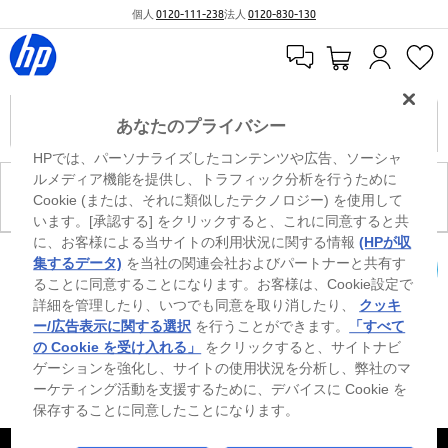
個人
0120-111-238
法人
0120-830-130
あなたのプライバシー
HPでは、パーソナライズしたコンテンツや広告、ソーシャ
ルメディア機能を提供し、トラフィック分析を行うために
現在、このカテゴリには商品がありません。
Cookie (または、それに類似したテクノロジー) を使用して
います。[承認する] をクリックすると、これに同意すると共
に、お客様による当サイトの利用状況に関する情報
(HPが収
0
※ Windowsのすべてのエディションまたはバージョンで、すべての機能を使用でき
集するデータ)
を当社の関連会社およびパートナーと共有す
るわけではありません。Windowsの機能を最大限に活用するには、システムのハ
ることに同意することになります。お客様は、Cookie設定で
カートを確認
ードウェア、ドライバー、ソフトウェアのアップグレードおよび/または別途購
詳細を管理したり、いつでも同意を取り消したり、
クッキ
入、あるいはBIOSのアップデートが必要になる場合があります。Windowsは自動
的にアップデートされ、有効になります。高速インターネットとMicrosoftアカウ
ー/広告表示に関する選択
を行うことができます。
「すべて
ントが必要になります。ISPの料金が適用され、今後アップデートの際に要件が追
の Cookie を受け入れる」
をクリックすると、サイトナビ
加される場合があります。http://www.windows.com 外部リンクアイコンをご覧く
ゲーションを強化し、サイトの使用状況を分析し、弊社のマ
ださい。
ーケティング活動を支援するために、デバイスに Cookie を
保存することに同意したことになります。