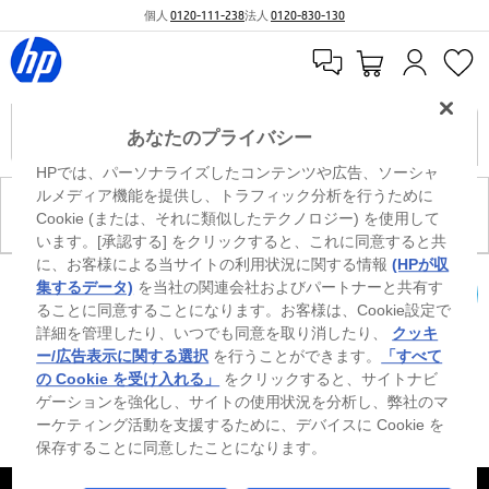
個人
0120-111-238
法人
0120-830-130
あなたのプライバシー
HPでは、パーソナライズしたコンテンツや広告、ソーシャ
ルメディア機能を提供し、トラフィック分析を行うために
現在、このカテゴリには商品がありません。
Cookie (または、それに類似したテクノロジー) を使用して
います。[承認する] をクリックすると、これに同意すると共
に、お客様による当サイトの利用状況に関する情報
(HPが収
0
※ Windowsのすべてのエディションまたはバージョンで、すべての機能を使用でき
集するデータ)
を当社の関連会社およびパートナーと共有す
るわけではありません。Windowsの機能を最大限に活用するには、システムのハ
ることに同意することになります。お客様は、Cookie設定で
カートを確認
ードウェア、ドライバー、ソフトウェアのアップグレードおよび/または別途購
詳細を管理したり、いつでも同意を取り消したり、
クッキ
入、あるいはBIOSのアップデートが必要になる場合があります。Windowsは自動
的にアップデートされ、有効になります。高速インターネットとMicrosoftアカウ
ー/広告表示に関する選択
を行うことができます。
「すべて
ントが必要になります。ISPの料金が適用され、今後アップデートの際に要件が追
の Cookie を受け入れる」
をクリックすると、サイトナビ
加される場合があります。http://www.windows.com 外部リンクアイコンをご覧く
ゲーションを強化し、サイトの使用状況を分析し、弊社のマ
ださい。
ーケティング活動を支援するために、デバイスに Cookie を
保存することに同意したことになります。