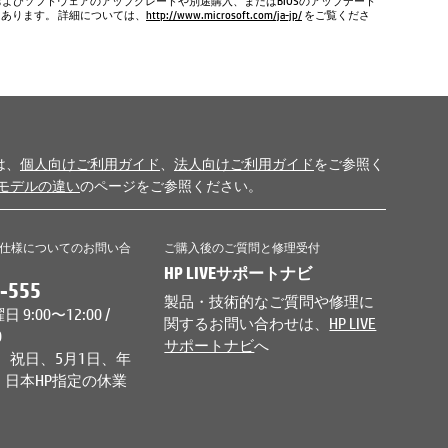
およびソフトウェアのアップグレードや別途購入、またはBIOSのアップデート
もあります。 詳細については、
http://www.microsoft.com/ja-jp/
をご覧くださ
は、
個人向けご利用ガイド
、
法人向けご利用ガイド
をご参照く
モデルの違い
のページをご参照ください。
仕様についてのお問い合
ご購入後のご質問と修理受付
HP LIVEサポートナビ
-555
製品・技術的なご質問や修理に
9:00〜12:00 /
関するお問い合わせは、
HP LIVE
0
サポートナビ
へ
、祝日、5月1日、年
日本HP指定の休業