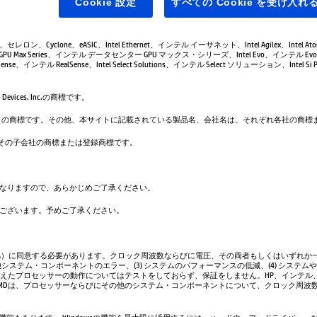
Cookie 設定
すべての Cookie を受け入れ
leron、セレロン、Cyclone、eASIC、Intel Ethernet、インテル イーサネット、Intel Agilex、Intel 
GPU Max Series、インテル データセンター GPU マックス・シリーズ、Intel Evo、インテル Evo、
se、インテル RealSense、Intel Select Solutions、インテル Select ソリューション、Intel Si Pho
evices, Inc.の商標です。
は、Google LLC の商標です。その他、本サイトに記載されている製品名、会社名は、それぞれ各社の
. および／またはその子会社の商標または登録商標です。
なりますので、あらかじめご了承ください。
ございます。予めご了承ください。
A）に同意する必要があります。クロック周波数ならびに電圧、その両者もしくはいずれか一
システム・コンポーネントのエラー、(3) システムのパフォーマンスの低減、(4) システム
超えたプロセッサーの動作についてはテストをしておらず、保証をしません。HP、インテル
AMDは、プロセッサーならびにその他のシステム・コンポーネントについて、クロック周波