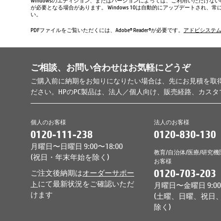
Windowsのエディション、またはバージョンによっては、ご利用いただけな
が必要となる場合があります。 Windows 10は自動的にアップデートされ
い。
PDFファイルをご覧いただくには、Adobe® Reader®が必要です。
アドビシステ
ご相談、お問い合わせはお気軽にどうぞ
ご購入前に納期をお知りになりたい場合は、先にお見積を取
ださい。HPのPC製品は、法人／個人向け、販売経路、カス
個人のお客様
法人のお客様
0120-111-238
0120-830-130
月曜日〜日曜日 9:00〜18:00
教育/自治体/医療/研究機
(祝日・年末年始を除く)
お客様
0120-703-203
ご注文後納期は
オーダーサポー
ト
にて最新状況をご確認いただ
月曜日〜金曜日 9:00〜
けます
(土曜、日曜、祝日
除く)