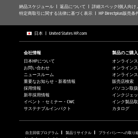
納品スケジュール
返品について
詳細スペック(個人向け
特定商取引に関する法律に基づく表示
HP Directplus販売条
日本
|
United States HP.com
会社情報
製品のご購入
日本HPについて
オンラインス
お問い合わせ
オンラインス
ニュースルーム
オンラインス
重要なお知らせ・新着情報
販売店検索
採用情報
パソコン取扱
新卒採用情報
インクジェッ
イベント・セミナー・CWC
インク製品取
サステナブルインパクト
カタログ
|
|
自主回収プログラム
製品リサイクル
プライバシーへの取り