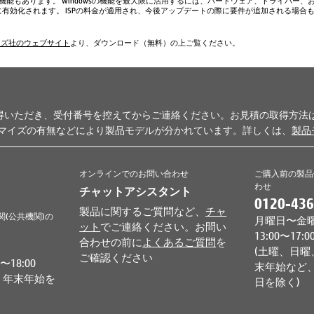
い機能もあります。 Windowsの機能を最大限に活用するには、ハードウェア、ドライバー、
、常に有効化されます。 ISPの料金が適用され、今後アップデートの際に要件が追加される場合
ムズ社のウェブサイト
より、ダウンロード（無料）の上ご覧ください。
得いただき、受付番号を控えてからご連絡ください。お見積の取得方法
タマイズの有無などにより製品モデルが分かれています。詳しくは、
製品
オンラインでのお問い合わせ
ご購入前の製品
わせ
チャットアシスタント
0120-436
製品に関するご質問など、
チャ
関(公共機関)の
月曜日〜金曜日 
ット
でご連絡ください。お問い
13:00〜17:0
合わせの前に
よくあるご質問
を
(土曜、日曜
ご確認ください
18:00
末年始など、
、年末年始を
日を除く)