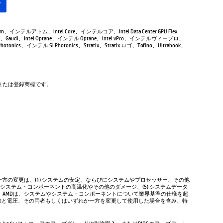
る
Atom、インテルアトム、Intel Core、インテルコア、Intel Data Center GPU Flex
Gaudi、Intel Optane、インテル Optane、Intel vPro、インテルヴィープロ、
tonics、インテル Si Photonics、Stratix、Stratix ロゴ、Tofino、Ultrabook、
商標または登録商標です。
方の変更は、(1) システムの安定、ならびにシステムやプロセッサー、その他
やシステム・コンポーネントの高温化やその他のダメージ、(5) システムデータ
、AMDは、システムやシステム・コンポーネントについて業界基準の仕様を超
数と電圧、その両者もしくはいずれか一方を変更して使用した場合を含み、特