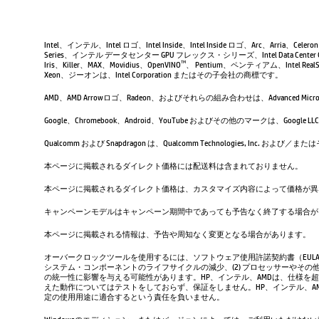
Intel、インテル、Intel ロゴ、Intel Inside、Intel Inside ロゴ、Arc、Arria、Ce
Series、インテル データセンター GPU フレックス・シリーズ、Intel Data Center 
Iris、Killer、MAX、Movidius、OpenVINO
、 Pentium、ペンティアム、Intel RealSen
TM
Xeon、ジーオンは、Intel Corporation またはその子会社の商標です。
AMD、AMD Arrowロゴ、Radeon、およびそれらの組み合わせは、Advanced Micro D
Google、Chromebook、Android、YouTube およびその他のマーク
Qualcomm および Snapdragon は、Qualcomm Technologies, Inc
本ページに掲載されるダイレクト価格には配送料は含まれておりません。
本ページに掲載されるダイレクト価格は、カスタマイズ内容によって価格が異
キャンペーンモデルはキャンペーン期間中であっても予告なく終了する場合が
本ページに掲載される情報は、予告や周知なく変更となる場合があります。
オーバークロックツールを使用するには、ソフトウェア使用許諾契約書（EUL
システム・コンポーネントのライフサイクルの減少、(2) プロセッサーやその他
の統一性に影響を与える可能性があります。HP、インテル、AMDは、仕様を
えた動作についてはテストをしておらず、保証をしません。HP、インテル、
定の使用用途に適合するという責任を負いません。