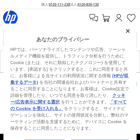
個人
0120-111-238
法人
0120-830-130
あなたのプライバシー
HPでは、パーソナライズしたコンテンツや広告、ソーシャ
ルメディア機能を提供し、トラフィック分析を行うために
現在、このカテゴリには商品がありません。
Cookie (または、それに類似したテクノロジー) を使用して
います。[承認する] をクリックすると、これに同意すると共
に、お客様による当サイトの利用状況に関する情報
(HPが収
0
※ Windowsのすべてのエディションまたはバージョンで、すべての機能を使用でき
集するデータ)
を当社の関連会社およびパートナーと共有す
るわけではありません。Windowsの機能を最大限に活用するには、システムのハ
ることに同意することになります。お客様は、Cookie設定で
カートを確認
ードウェア、ドライバー、ソフトウェアのアップグレードおよび/または別途購
詳細を管理したり、いつでも同意を取り消したり、
クッキ
入、あるいはBIOSのアップデートが必要になる場合があります。Windowsは自動
的にアップデートされ、有効になります。高速インターネットとMicrosoftアカウ
ー/広告表示に関する選択
を行うことができます。
「すべて
ントが必要になります。ISPの料金が適用され、今後アップデートの際に要件が追
の Cookie を受け入れる」
をクリックすると、サイトナビ
加される場合があります。http://www.windows.com 外部リンクアイコンをご覧く
ゲーションを強化し、サイトの使用状況を分析し、弊社のマ
ださい。
ーケティング活動を支援するために、デバイスに Cookie を
保存することに同意したことになります。