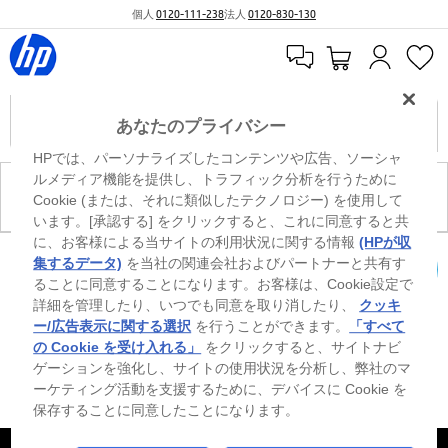
個人
0120-111-238
法人
0120-830-130
あなたのプライバシー
HPでは、パーソナライズしたコンテンツや広告、ソーシャ
ルメディア機能を提供し、トラフィック分析を行うために
現在、このカテゴリには商品がありません。
Cookie (または、それに類似したテクノロジー) を使用して
います。[承認する] をクリックすると、これに同意すると共
に、お客様による当サイトの利用状況に関する情報
(HPが収
0
※ Windowsのすべてのエディションまたはバージョンで、すべての機能を使用でき
集するデータ)
を当社の関連会社およびパートナーと共有す
るわけではありません。Windowsの機能を最大限に活用するには、システムのハ
ることに同意することになります。お客様は、Cookie設定で
カートを確認
ードウェア、ドライバー、ソフトウェアのアップグレードおよび/または別途購
詳細を管理したり、いつでも同意を取り消したり、
クッキ
入、あるいはBIOSのアップデートが必要になる場合があります。Windowsは自動
的にアップデートされ、有効になります。高速インターネットとMicrosoftアカウ
ー/広告表示に関する選択
を行うことができます。
「すべて
ントが必要になります。ISPの料金が適用され、今後アップデートの際に要件が追
の Cookie を受け入れる」
をクリックすると、サイトナビ
加される場合があります。http://www.windows.com 外部リンクアイコンをご覧く
ゲーションを強化し、サイトの使用状況を分析し、弊社のマ
ださい。
ーケティング活動を支援するために、デバイスに Cookie を
保存することに同意したことになります。