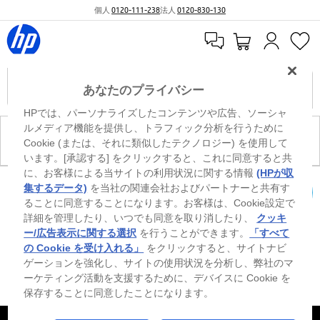
個人
0120-111-238
法人
0120-830-130
あなたのプライバシー
HPでは、パーソナライズしたコンテンツや広告、ソーシャ
ルメディア機能を提供し、トラフィック分析を行うために
現在、このカテゴリには商品がありません。
Cookie (または、それに類似したテクノロジー) を使用して
います。[承認する] をクリックすると、これに同意すると共
に、お客様による当サイトの利用状況に関する情報
(HPが収
0
※ Windowsのすべてのエディションまたはバージョンで、すべての機能を使用でき
集するデータ)
を当社の関連会社およびパートナーと共有す
るわけではありません。Windowsの機能を最大限に活用するには、システムのハ
ることに同意することになります。お客様は、Cookie設定で
カートを確認
ードウェア、ドライバー、ソフトウェアのアップグレードおよび/または別途購
詳細を管理したり、いつでも同意を取り消したり、
クッキ
入、あるいはBIOSのアップデートが必要になる場合があります。Windowsは自動
的にアップデートされ、有効になります。高速インターネットとMicrosoftアカウ
ー/広告表示に関する選択
を行うことができます。
「すべて
ントが必要になります。ISPの料金が適用され、今後アップデートの際に要件が追
の Cookie を受け入れる」
をクリックすると、サイトナビ
加される場合があります。http://www.windows.com 外部リンクアイコンをご覧く
ゲーションを強化し、サイトの使用状況を分析し、弊社のマ
ださい。
ーケティング活動を支援するために、デバイスに Cookie を
保存することに同意したことになります。