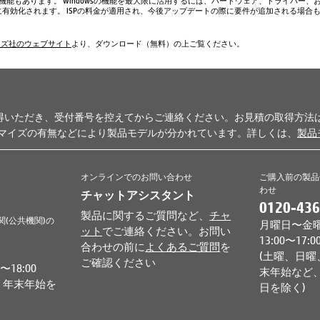
い機能もあります。 Windowsの機能を最大限に活用するには、ハードウェア、ドライバー、
、常に有効化されます。 ISPの料金が適用され、今後アップデートの際に要件が追加される場合
ムズ社のウェブサイト
より、ダウンロード（無料）の上ご覧ください。
得いただき、受付番号を控えてからご連絡ください。お見積の取得方法
タマイズの有無などにより製品モデルが分かれています。詳しくは、
製品
オンラインでのお問い合わせ
ご購入前の製品
わせ
チャットアシスタント
0120-436
製品に関するご質問など、
チャ
関(公共機関)の
月曜日〜金曜日 
ット
でご連絡ください。お問い
13:00〜17:0
合わせの前に
よくあるご質問
を
(土曜、日曜
ご確認ください
18:00
末年始など、
、年末年始を
日を除く)