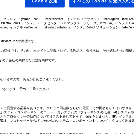
Cookie 設定
すべての Cookie を受け入れ
leron、セレロン、Cyclone、eASIC、Intel Ethernet、インテル イーサネット、Intel Agilex、Intel 
GPU Max Series、インテル データセンター GPU マックス・シリーズ、Intel Evo、インテル Evo、
se、インテル RealSense、Intel Select Solutions、インテル Select ソリューション、Intel Si Pho
evices, Inc.の商標です。
は、Google LLC の商標です。その他、本サイトに記載されている製品名、会社名は、それぞれ各社の
. および／またはその子会社の商標または登録商標です。
なりますので、あらかじめご了承ください。
ございます。予めご了承ください。
A）に同意する必要があります。クロック周波数ならびに電圧、その両者もしくはいずれか一
システム・コンポーネントのエラー、(3) システムのパフォーマンスの低減、(4) システム
超えたプロセッサーの動作についてはテストをしておらず、保証をしません。HP、インテル
AMDは、プロセッサーならびにその他のシステム・コンポーネントについて、クロック周波