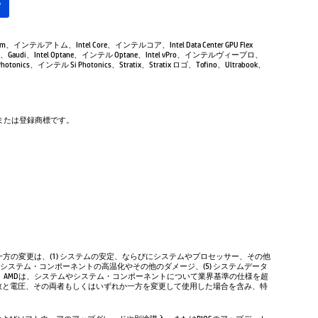
る
Atom、インテルアトム、Intel Core、インテルコア、Intel Data Center GPU Flex
Gaudi、Intel Optane、インテル Optane、Intel vPro、インテルヴィープロ、
tonics、インテル Si Photonics、Stratix、Stratix ロゴ、Tofino、Ultrabook、
商標または登録商標です。
方の変更は、(1) システムの安定、ならびにシステムやプロセッサー、その他
やシステム・コンポーネントの高温化やその他のダメージ、(5) システムデータ
、AMDは、システムやシステム・コンポーネントについて業界基準の仕様を超
数と電圧、その両者もしくはいずれか一方を変更して使用した場合を含み、特