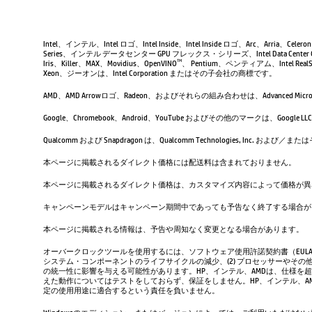
Intel、インテル、Intel ロゴ、Intel Inside、Intel Inside ロゴ、Arc、Arria、Ce
Series、インテル データセンター GPU フレックス・シリーズ、Intel Data Center 
Iris、Killer、MAX、Movidius、OpenVINO
、 Pentium、ペンティアム、Intel RealSen
TM
Xeon、ジーオンは、Intel Corporation またはその子会社の商標です。
AMD、AMD Arrowロゴ、Radeon、およびそれらの組み合わせは、Advanced Micro D
Google、Chromebook、Android、YouTube およびその他のマーク
Qualcomm および Snapdragon は、Qualcomm Technologies, Inc
本ページに掲載されるダイレクト価格には配送料は含まれておりません。
本ページに掲載されるダイレクト価格は、カスタマイズ内容によって価格が異
キャンペーンモデルはキャンペーン期間中であっても予告なく終了する場合が
本ページに掲載される情報は、予告や周知なく変更となる場合があります。
オーバークロックツールを使用するには、ソフトウェア使用許諾契約書（EUL
システム・コンポーネントのライフサイクルの減少、(2) プロセッサーやその他
の統一性に影響を与える可能性があります。HP、インテル、AMDは、仕様を
えた動作についてはテストをしておらず、保証をしません。HP、インテル、
定の使用用途に適合するという責任を負いません。