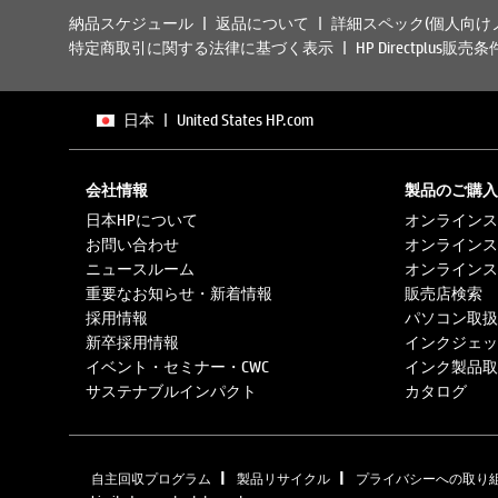
納品スケジュール
返品について
詳細スペック(個人向け
特定商取引に関する法律に基づく表示
HP Directplus販売条
日本
|
United States HP.com
会社情報
製品のご購入
日本HPについて
オンラインス
お問い合わせ
オンラインス
ニュースルーム
オンラインス
重要なお知らせ・新着情報
販売店検索
採用情報
パソコン取扱
新卒採用情報
インクジェッ
イベント・セミナー・CWC
インク製品取
サステナブルインパクト
カタログ
|
|
自主回収プログラム
製品リサイクル
プライバシーへの取り