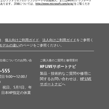
およびソフトウェアのアップグレードや別途購入、またはBIOSのアップデート
もあります。 詳細については、
http://www.microsoft.com/ja-jp/
をご覧くださ
は、
個人向けご利用ガイド
、
法人向けご利用ガイド
をご参照く
モデルの違い
のページをご参照ください。
仕様についてのお問い合
ご購入後のご質問と修理受付
HP LIVEサポートナビ
-555
製品・技術的なご質問や修理に
9:00〜12:00 /
関するお問い合わせは、
HP LIVE
0
サポートナビ
へ
、祝日、5月1日、年
日本HP指定の休業