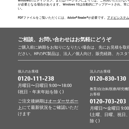
Windowsのエディション、またはバージョンによっては、ご利用いただけな
が必要となる場合があります。 Windows 10は自動的にアップデートされ
い。
PDFファイルをご覧いただくには、Adobe® Reader®が必要です。
アドビシステ
ご相談、お問い合わせはお気軽にどうぞ
ご購入前に納期をお知りになりたい場合は、先にお見積を取
ださい。HPのPC製品は、法人／個人向け、販売経路、カス
個人のお客様
法人のお客様
0120-111-238
0120-830-130
月曜日〜日曜日 9:00〜18:00
教育/自治体/医療/研究機
(祝日・年末年始を除く)
お客様
0120-703-203
ご注文後納期は
オーダーサポー
ト
にて最新状況をご確認いただ
月曜日〜金曜日 9:00〜
けます
(土曜、日曜、祝日
除く)