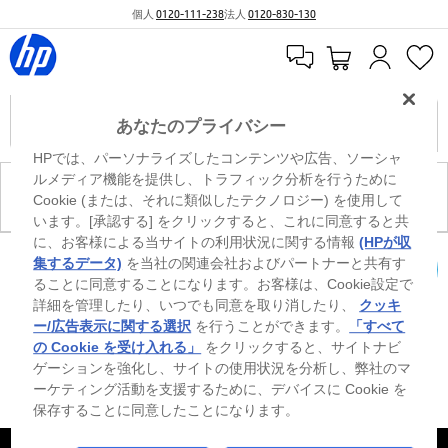
個人
0120-111-238
法人
0120-830-130
あなたのプライバシー
HPでは、パーソナライズしたコンテンツや広告、ソーシャ
ルメディア機能を提供し、トラフィック分析を行うために
現在、このカテゴリには商品がありません。
Cookie (または、それに類似したテクノロジー) を使用して
います。[承認する] をクリックすると、これに同意すると共
に、お客様による当サイトの利用状況に関する情報
(HPが収
0
※ Windowsのすべてのエディションまたはバージョンで、すべての機能を使用でき
集するデータ)
を当社の関連会社およびパートナーと共有す
るわけではありません。Windowsの機能を最大限に活用するには、システムのハ
ることに同意することになります。お客様は、Cookie設定で
カートを確認
ードウェア、ドライバー、ソフトウェアのアップグレードおよび/または別途購
詳細を管理したり、いつでも同意を取り消したり、
クッキ
入、あるいはBIOSのアップデートが必要になる場合があります。Windowsは自動
的にアップデートされ、有効になります。高速インターネットとMicrosoftアカウ
ー/広告表示に関する選択
を行うことができます。
「すべて
ントが必要になります。ISPの料金が適用され、今後アップデートの際に要件が追
の Cookie を受け入れる」
をクリックすると、サイトナビ
加される場合があります。http://www.windows.com 外部リンクアイコンをご覧く
ゲーションを強化し、サイトの使用状況を分析し、弊社のマ
ださい。
ーケティング活動を支援するために、デバイスに Cookie を
保存することに同意したことになります。