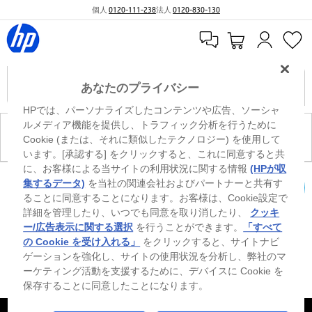
個人
0120-111-238
法人
0120-830-130
あなたのプライバシー
HPでは、パーソナライズしたコンテンツや広告、ソーシャ
ルメディア機能を提供し、トラフィック分析を行うために
現在、このカテゴリには商品がありません。
Cookie (または、それに類似したテクノロジー) を使用して
います。[承認する] をクリックすると、これに同意すると共
に、お客様による当サイトの利用状況に関する情報
(HPが収
0
※ Windowsのすべてのエディションまたはバージョンで、すべての機能を使用でき
集するデータ)
を当社の関連会社およびパートナーと共有す
るわけではありません。Windowsの機能を最大限に活用するには、システムのハ
ることに同意することになります。お客様は、Cookie設定で
カートを確認
ードウェア、ドライバー、ソフトウェアのアップグレードおよび/または別途購
詳細を管理したり、いつでも同意を取り消したり、
クッキ
入、あるいはBIOSのアップデートが必要になる場合があります。Windowsは自動
的にアップデートされ、有効になります。高速インターネットとMicrosoftアカウ
ー/広告表示に関する選択
を行うことができます。
「すべて
ントが必要になります。ISPの料金が適用され、今後アップデートの際に要件が追
の Cookie を受け入れる」
をクリックすると、サイトナビ
加される場合があります。http://www.windows.com 外部リンクアイコンをご覧く
ゲーションを強化し、サイトの使用状況を分析し、弊社のマ
ださい。
ーケティング活動を支援するために、デバイスに Cookie を
保存することに同意したことになります。