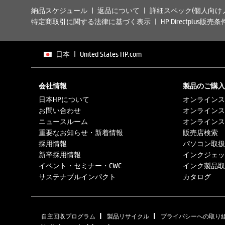
納品スケジュール
返品について
詳細スペック(個人向け
特定商取引に関する法律に基づく表示
HP Directplus販売条
日本
|
United States HP.com
会社情報
製品のご購入
日本HPについて
オンラインス
お問い合わせ
オンラインス
ニュースルーム
オンラインス
重要なお知らせ・新着情報
販売店検索
採用情報
パソコン取扱
新卒採用情報
インクジェッ
イベント・セミナー・CWC
インク製品取
サステナブルインパクト
カタログ
|
|
自主回収プログラム
製品リサイクル
プライバシーへの取り