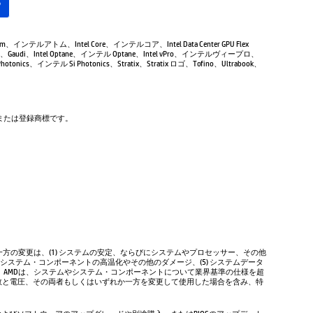
る
Atom、インテルアトム、Intel Core、インテルコア、Intel Data Center GPU Flex
Gaudi、Intel Optane、インテル Optane、Intel vPro、インテルヴィープロ、
tonics、インテル Si Photonics、Stratix、Stratix ロゴ、Tofino、Ultrabook、
商標または登録商標です。
方の変更は、(1) システムの安定、ならびにシステムやプロセッサー、その他
やシステム・コンポーネントの高温化やその他のダメージ、(5) システムデータ
、AMDは、システムやシステム・コンポーネントについて業界基準の仕様を超
数と電圧、その両者もしくはいずれか一方を変更して使用した場合を含み、特