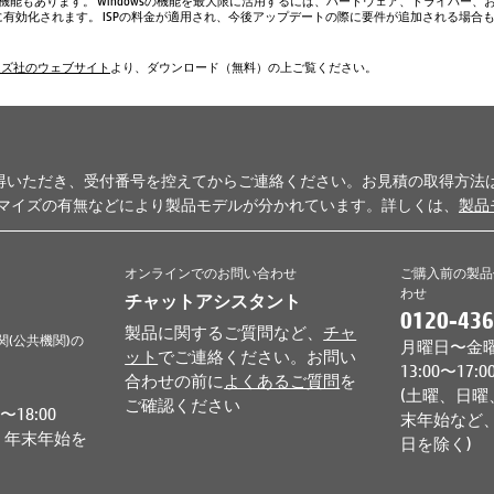
い機能もあります。 Windowsの機能を最大限に活用するには、ハードウェア、ドライバー、
、常に有効化されます。 ISPの料金が適用され、今後アップデートの際に要件が追加される場合
ムズ社のウェブサイト
より、ダウンロード（無料）の上ご覧ください。
得いただき、受付番号を控えてからご連絡ください。お見積の取得方法
タマイズの有無などにより製品モデルが分かれています。詳しくは、
製品
オンラインでのお問い合わせ
ご購入前の製品
わせ
チャットアシスタント
0120-436
製品に関するご質問など、
チャ
関(公共機関)の
月曜日〜金曜日 
ット
でご連絡ください。お問い
13:00〜17:0
合わせの前に
よくあるご質問
を
(土曜、日曜
ご確認ください
18:00
末年始など、
、年末年始を
日を除く)