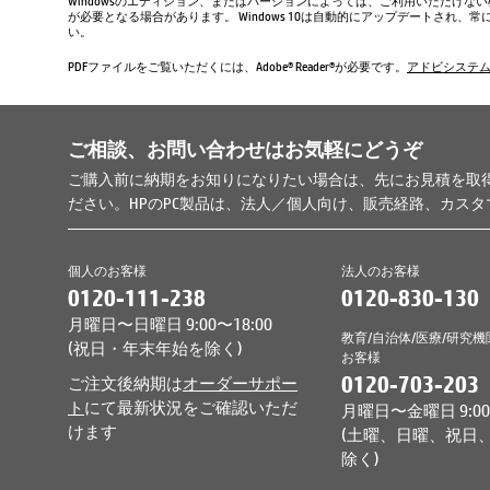
Windowsのエディション、またはバージョンによっては、ご利用いただけな
が必要となる場合があります。 Windows 10は自動的にアップデートされ
い。
PDFファイルをご覧いただくには、Adobe® Reader®が必要です。
アドビシステ
ご相談、お問い合わせはお気軽にどうぞ
ご購入前に納期をお知りになりたい場合は、先にお見積を取
ださい。HPのPC製品は、法人／個人向け、販売経路、カス
個人のお客様
法人のお客様
0120-111-238
0120-830-130
月曜日〜日曜日 9:00〜18:00
教育/自治体/医療/研究機
(祝日・年末年始を除く)
お客様
0120-703-203
ご注文後納期は
オーダーサポー
ト
にて最新状況をご確認いただ
月曜日〜金曜日 9:00〜
けます
(土曜、日曜、祝日
除く)