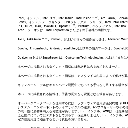
Intel、インテル、Intel ロゴ、Intel Inside、Intel Inside ロゴ、Arc、Arria、Ce
Series、インテル データセンター GPU フレックス・シリーズ、Intel Data Center 
Iris、Killer、MAX、Movidius、OpenVINO
、 Pentium、ペンティアム、Intel RealSen
TM
Xeon、ジーオンは、Intel Corporation またはその子会社の商標です。
AMD、AMD Arrowロゴ、Radeon、およびそれらの組み合わせは、Advanced Micro D
Google、Chromebook、Android、YouTube およびその他のマーク
Qualcomm および Snapdragon は、Qualcomm Technologies, Inc
本ページに掲載されるダイレクト価格には配送料は含まれておりません。
本ページに掲載されるダイレクト価格は、カスタマイズ内容によって価格が異
キャンペーンモデルはキャンペーン期間中であっても予告なく終了する場合が
本ページに掲載される情報は、予告や周知なく変更となる場合があります。
オーバークロックツールを使用するには、ソフトウェア使用許諾契約書（EUL
システム・コンポーネントのライフサイクルの減少、(2) プロセッサーやその他
の統一性に影響を与える可能性があります。HP、インテル、AMDは、仕様を
えた動作についてはテストをしておらず、保証をしません。HP、インテル、
定の使用用途に適合するという責任を負いません。