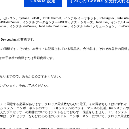
Cookie 設定
すべての Cookie を受け入れ
leron、セレロン、Cyclone、eASIC、Intel Ethernet、インテル イーサネット、Intel Agilex、Intel 
GPU Max Series、インテル データセンター GPU マックス・シリーズ、Intel Evo、インテル Evo、
se、インテル RealSense、Intel Select Solutions、インテル Select ソリューション、Intel Si Pho
evices, Inc.の商標です。
は、Google LLC の商標です。その他、本サイトに記載されている製品名、会社名は、それぞれ各社の
. および／またはその子会社の商標または登録商標です。
なりますので、あらかじめご了承ください。
ございます。予めご了承ください。
A）に同意する必要があります。クロック周波数ならびに電圧、その両者もしくはいずれか一
システム・コンポーネントのエラー、(3) システムのパフォーマンスの低減、(4) システム
超えたプロセッサーの動作についてはテストをしておらず、保証をしません。HP、インテル
AMDは、プロセッサーならびにその他のシステム・コンポーネントについて、クロック周波