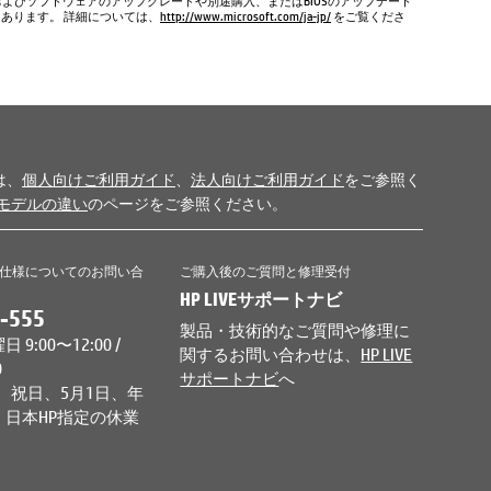
およびソフトウェアのアップグレードや別途購入、またはBIOSのアップデート
もあります。 詳細については、
http://www.microsoft.com/ja-jp/
をご覧くださ
は、
個人向けご利用ガイド
、
法人向けご利用ガイド
をご参照く
モデルの違い
のページをご参照ください。
仕様についてのお問い合
ご購入後のご質問と修理受付
HP LIVEサポートナビ
-555
製品・技術的なご質問や修理に
9:00〜12:00 /
関するお問い合わせは、
HP LIVE
0
サポートナビ
へ
、祝日、5月1日、年
日本HP指定の休業