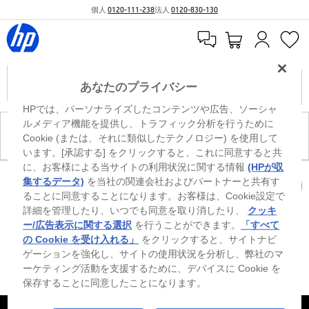
個人
0120-111-238
法人
0120-830-130
あなたのプライバシー
HPでは、パーソナライズしたコンテンツや広告、ソーシャ
ルメディア機能を提供し、トラフィック分析を行うために
現在、このカテゴリには商品がありません。
Cookie (または、それに類似したテクノロジー) を使用して
います。[承認する] をクリックすると、これに同意すると共
に、お客様による当サイトの利用状況に関する情報
(HPが収
0
※ Windowsのすべてのエディションまたはバージョンで、すべての機能を使用でき
集するデータ)
を当社の関連会社およびパートナーと共有す
るわけではありません。Windowsの機能を最大限に活用するには、システムのハ
ることに同意することになります。お客様は、Cookie設定で
カートを確認
ードウェア、ドライバー、ソフトウェアのアップグレードおよび/または別途購
詳細を管理したり、いつでも同意を取り消したり、
クッキ
入、あるいはBIOSのアップデートが必要になる場合があります。Windowsは自動
的にアップデートされ、有効になります。高速インターネットとMicrosoftアカウ
ー/広告表示に関する選択
を行うことができます。
「すべて
ントが必要になります。ISPの料金が適用され、今後アップデートの際に要件が追
の Cookie を受け入れる」
をクリックすると、サイトナビ
加される場合があります。http://www.windows.com 外部リンクアイコンをご覧く
ゲーションを強化し、サイトの使用状況を分析し、弊社のマ
ださい。
ーケティング活動を支援するために、デバイスに Cookie を
保存することに同意したことになります。