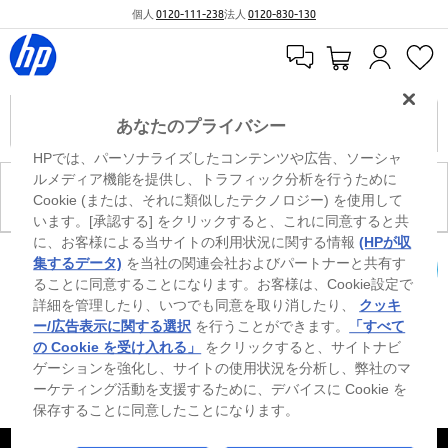
個人
0120-111-238
法人
0120-830-130
あなたのプライバシー
HPでは、パーソナライズしたコンテンツや広告、ソーシャ
ルメディア機能を提供し、トラフィック分析を行うために
現在、このカテゴリには商品がありません。
Cookie (または、それに類似したテクノロジー) を使用して
います。[承認する] をクリックすると、これに同意すると共
に、お客様による当サイトの利用状況に関する情報
(HPが収
0
※ Windowsのすべてのエディションまたはバージョンで、すべての機能を使用でき
集するデータ)
を当社の関連会社およびパートナーと共有す
るわけではありません。Windowsの機能を最大限に活用するには、システムのハ
ることに同意することになります。お客様は、Cookie設定で
カートを確認
ードウェア、ドライバー、ソフトウェアのアップグレードおよび/または別途購
詳細を管理したり、いつでも同意を取り消したり、
クッキ
入、あるいはBIOSのアップデートが必要になる場合があります。Windowsは自動
的にアップデートされ、有効になります。高速インターネットとMicrosoftアカウ
ー/広告表示に関する選択
を行うことができます。
「すべて
ントが必要になります。ISPの料金が適用され、今後アップデートの際に要件が追
の Cookie を受け入れる」
をクリックすると、サイトナビ
加される場合があります。http://www.windows.com 外部リンクアイコンをご覧く
ゲーションを強化し、サイトの使用状況を分析し、弊社のマ
ださい。
ーケティング活動を支援するために、デバイスに Cookie を
保存することに同意したことになります。