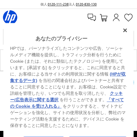
個人
0120-111-238
法人
0120-830-130
あなたのプライバシー
HPでは、パーソナライズしたコンテンツや広告、ソーシャ
ルメディア機能を提供し、トラフィック分析を行うために
現在、このカテゴリには商品がありません。
Cookie (または、それに類似したテクノロジー) を使用して
います。[承認する] をクリックすると、これに同意すると共
に、お客様による当サイトの利用状況に関する情報
(HPが収
0
※ Windowsのすべてのエディションまたはバージョンで、すべての機能を使用でき
集するデータ)
を当社の関連会社およびパートナーと共有す
るわけではありません。Windowsの機能を最大限に活用するには、システムのハ
ることに同意することになります。お客様は、Cookie設定で
カートを確認
ードウェア、ドライバー、ソフトウェアのアップグレードおよび/または別途購
詳細を管理したり、いつでも同意を取り消したり、
クッキ
入、あるいはBIOSのアップデートが必要になる場合があります。Windowsは自動
的にアップデートされ、有効になります。高速インターネットとMicrosoftアカウ
ー/広告表示に関する選択
を行うことができます。
「すべて
ントが必要になります。ISPの料金が適用され、今後アップデートの際に要件が追
の Cookie を受け入れる」
をクリックすると、サイトナビ
加される場合があります。http://www.windows.com 外部リンクアイコンをご覧く
ゲーションを強化し、サイトの使用状況を分析し、弊社のマ
ださい。
ーケティング活動を支援するために、デバイスに Cookie を
保存することに同意したことになります。